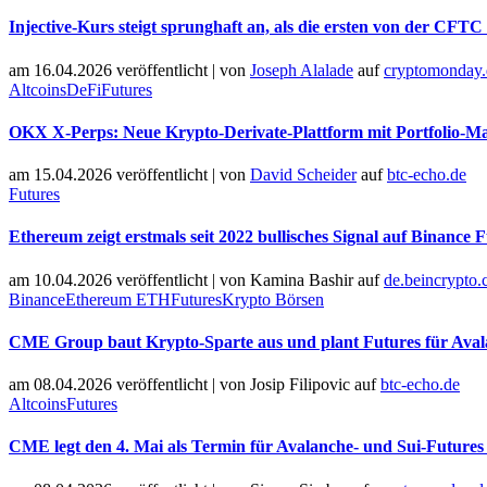
Injective-Kurs steigt sprunghaft an, als die ersten von der CFTC
am 16.04.2026 veröffentlicht
|
von
Joseph Alalade
auf
cryptomonday.
Altcoins
DeFi
Futures
OKX X-Perps: Neue Krypto-Derivate-Plattform mit Portfolio-Mar
am 15.04.2026 veröffentlicht
|
von
David Scheider
auf
btc-echo.de
Futures
Ethereum zeigt erstmals seit 2022 bullisches Signal auf Binance 
am 10.04.2026 veröffentlicht
|
von
Kamina Bashir
auf
de.beincrypto
Binance
Ethereum ETH
Futures
Krypto Börsen
CME Group baut Krypto-Sparte aus und plant Futures für Aval
am 08.04.2026 veröffentlicht
|
von
Josip Filipovic
auf
btc-echo.de
Altcoins
Futures
CME legt den 4. Mai als Termin für Avalanche- und Sui-Futures 