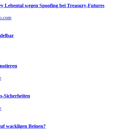
y Lebental wegen Spoofing bei Treasury-Futures
to.com
delbar
notieren
e
-Sicherheiten
e
auf wackligen Beinen?