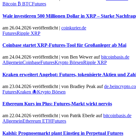
Bitcoin ₿ BTC
Futures
Wale investieren 500 Millionen Dollar in XRP – Starke Nachfra
am 26.04.2026 veröffentlicht
|
coinkurier.de
Futures
Ripple XRP
Coinbase startet XRP-Futures-Tool für Großanleger ab Mai
am 24.04.2026 veröffentlicht
|
von
Ben Wewer
auf
bitcoinbasis.de
Allgemein
Coinbase
Futures
Krypto Börsen
Ripple XRP
Kraken erweitert Angebot: Futures, tokenisierte Aktien und Zah
am 23.04.2026 veröffentlicht
|
von
Bradley Peak
auf
de.beincrypto.c
Futures
Kraken 🐙
Krypto Börsen
Ethereum Kurs im Plus: Futures-Markt wirkt nervös
am 22.04.2026 veröffentlicht
|
von
Patrik Eberle
auf
bitcoinbasis.de
Allgemein
Ethereum ETH
Futures
Kalshi: Prognosemarkt plant Einstieg in Perpetual Futures