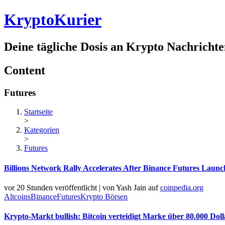
Krypto
Kurier
Deine tägliche Dosis an
Krypto Nachrichte
Content
Futures
Startseite
>
Kategorien
>
Futures
Billions Network Rally Accelerates After Binance Futures Launc
vor 20 Stunden veröffentlicht
|
von
Yash Jain
auf
coinpedia.org
Altcoins
Binance
Futures
Krypto Börsen
Krypto-Markt bullish: Bitcoin verteidigt Marke über 80.000 Doll