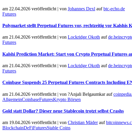
am 22.04.2026 veröffentlicht
|
von
Johannes Dexl
auf
btc-echo.de
Futures
Polymarket stellt Perpetual Futures vor, rechtzeitig vor Kalshis 
am 21.04.2026 veröffentlicht
|
von
Lockridge Okoth
auf
de.beincryp
Futures
Kalshi Prediction Market: Start von Crypto Perpetual Futures a
am 21.04.2026 veröffentlicht
|
von
Lockridge Okoth
auf
de.beincryp
Futures
Coinbase Suspends 25 Perpetual Futures Contracts Including
am 21.04.2026 veröffentlicht
|
von
?Anjali Belgaumkar
auf
coinpedia
Allgemein
Coinbase
Futures
Krypto Börsen
Gold statt Dollar? Dieser neue Stablecoin trotzt selbst Crashs
am 19.04.2026 veröffentlicht
|
von
Christian Mäder
auf
bitcoinnews.
Blockchain
DeFi
Futures
Stable Coins