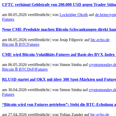
CFTC verhängt Geldstrafe von 200.000 USD gegen Trader Sidne
am 06.05.2026 veröffentlicht
|
von
Lockridge Okoth
auf
de.beincryp
Futures
Neue CME-Produkte machen Bitcoin-Schwankungen direkt han
am 06.05.2026 veröffentlicht
|
von
Josip Filipovic
auf
btc-echo.de
Bitcoin ₿ BTC
Futures
CME wird Bitcoin-Volatilitäts-Futures auf Basis des BVX-Index 
am 06.05.2026 veröffentlicht
|
von
Simon Simba
auf
cryptomonday.d
Bitcoin ₿ BTC
DeFi
Futures
RLUSD startet auf OKX mit über 300 Spot-Märkten und Futures
am 30.04.2026 veröffentlicht
|
von
Simon Simba
auf
cryptomonday.d
Futures
“Bitcoin wird von Futures getrieben”: Steht die BTC-Erholung 
am 27.04.2026 veröffentlicht
|
von
Tobias Zander
auf
btc-echo.de