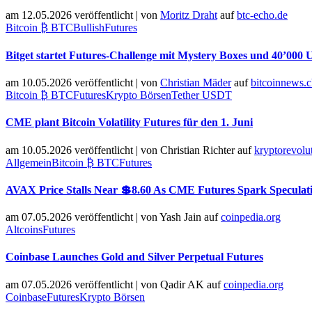
am 12.05.2026 veröffentlicht
|
von
Moritz Draht
auf
btc-echo.de
Bitcoin ₿ BTC
Bullish
Futures
Bitget startet Futures-Challenge mit Mystery Boxes und 40’00
am 10.05.2026 veröffentlicht
|
von
Christian Mäder
auf
bitcoinnews.
Bitcoin ₿ BTC
Futures
Krypto Börsen
Tether USDT
CME plant Bitcoin Volatility Futures für den 1. Juni
am 10.05.2026 veröffentlicht
|
von
Christian Richter
auf
kryptorevolu
Allgemein
Bitcoin ₿ BTC
Futures
AVAX Price Stalls Near 💲8.60 As CME Futures Spark Speculat
am 07.05.2026 veröffentlicht
|
von
Yash Jain
auf
coinpedia.org
Altcoins
Futures
Coinbase Launches Gold and Silver Perpetual Futures
am 07.05.2026 veröffentlicht
|
von
Qadir AK
auf
coinpedia.org
Coinbase
Futures
Krypto Börsen