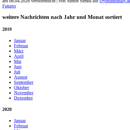
am 08.04.2026 veröffentlicht
|
von
Simon Simba
auf
cryptomonday.d
Futures
weitere Nachrichten nach Jahr und Monat sortiert
2019
Januar
Februar
März
April
Mai
Juni
Juli
August
September
Oktober
November
Dezember
2020
Januar
Februar