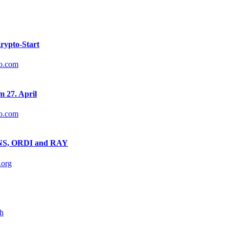
Krypto-Start
to.com
m 27. April
to.com
 ENS, ORDI and RAY
.org
ch