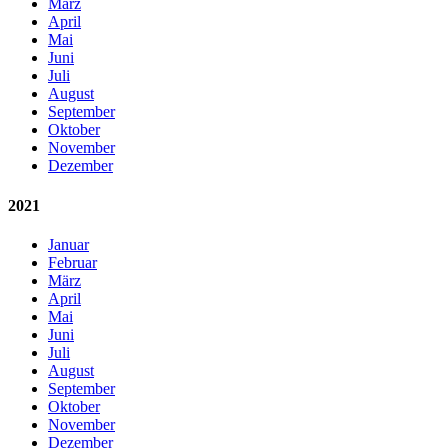
März
April
Mai
Juni
Juli
August
September
Oktober
November
Dezember
2021
Januar
Februar
März
April
Mai
Juni
Juli
August
September
Oktober
November
Dezember