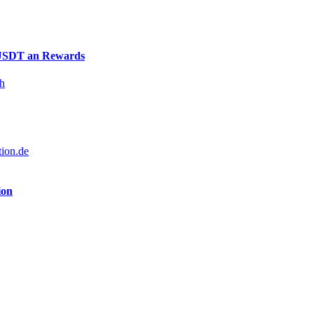
0 USDT an Rewards
ch
tion.de
ion