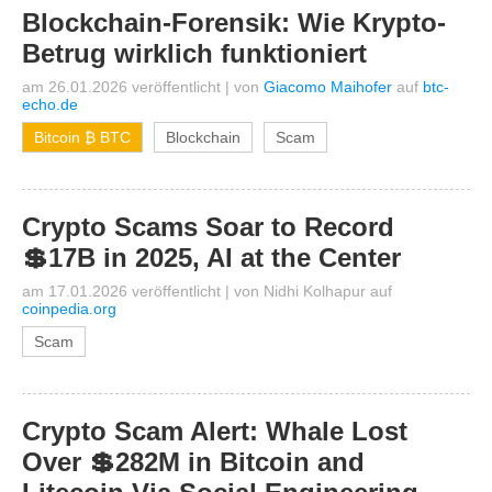
Blockchain-Forensik: Wie Krypto-
Betrug wirklich funktioniert
am 26.01.2026 veröffentlicht
|
von
Giacomo Maihofer
auf
btc-
echo.de
Bitcoin ₿ BTC
Blockchain
Scam
Crypto Scams Soar to Record
💲17B in 2025, AI at the Center
am 17.01.2026 veröffentlicht
|
von
Nidhi Kolhapur
auf
coinpedia.org
Scam
Crypto Scam Alert: Whale Lost
Over 💲282M in Bitcoin and