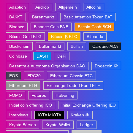
Adaption
Airdrop
Allgemein
Altcoins
BAKKT
Bärenmarkt
Basic Attention Token BAT
Binance
Binance Coin BNB
Bitcoin Cash BCH
Bitcoin Gold BTG
Bitcoin ₿ BTC
Bitpanda
Blockchain
Bullenmarkt
Bullish
Cardano ADA
Coinbase
DASH
DeFi
Dezentrale Autonome Organisation DAO
Dogecoin 🐶
EOS
ERC20
Ethereum Classic ETC
Ethereum ETH
Exchange Traded Fund ETF
FOMO
Futures
Halvening
Initial coin offering ICO
Initial Exchange Offering IEO
Interviews
IOTA MIOTA
Kraken 🐙
Krypto Börsen
Krypto-Wallet
Ledger