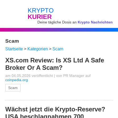
KRYPTO
KURIER
Deine tägliche Dosis an
Krypto Nachrichten
Scam
Startseite
>
Kategorien
>
Scam
XS.com Review: Is XS Ltd A Safe
Broker Or A Scam?
am 04.05.2026 veröffentlicht
|
von
PR Manager
auf
coinpedia.org
Scam
Wächst jetzt die Krypto-Reserve?
USA beschlagnahmen 700