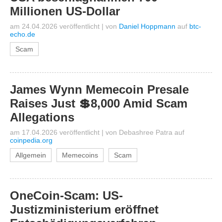
Millionen US-Dollar
am 24.04.2026 veröffentlicht
|
von
Daniel Hoppmann
auf
btc-
echo.de
Scam
James Wynn Memecoin Presale
Raises Just 💲8,000 Amid Scam
Allegations
am 17.04.2026 veröffentlicht
|
von
Debashree Patra
auf
coinpedia.org
Allgemein
Memecoins
Scam
OneCoin-Scam: US-
Justizministerium eröffnet