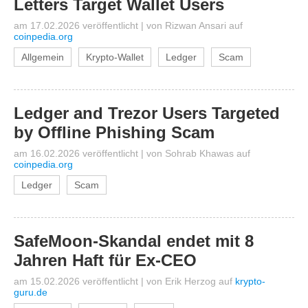
Letters Target Wallet Users
am 17.02.2026 veröffentlicht
|
von
Rizwan Ansari
auf
coinpedia.org
Allgemein
Krypto-Wallet
Ledger
Scam
Ledger and Trezor Users Targeted
by Offline Phishing Scam
am 16.02.2026 veröffentlicht
|
von
Sohrab Khawas
auf
coinpedia.org
Ledger
Scam
SafeMoon-Skandal endet mit 8
Jahren Haft für Ex-CEO
am 15.02.2026 veröffentlicht
|
von
Erik Herzog
auf
krypto-
guru.de