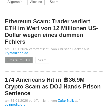
Allgemein
Altcoins
Scam
Ethereum Scam: Trader verliert
ETH im Wert von 12 Millionen US-
Dollar wegen eines dummen
Fehlers
am 31.01.2026 veröffentlicht
|
von
Christian Becker
auf
kryptoszene.de
Ethereum ETH
Scam
174 Americans Hit in 💲36.9M
Crypto Scam as DOJ Hands Prison
Sentence
am 31.01.2026 veröffentlicht
|
von
Zafar Naik
auf
coinpedia.org