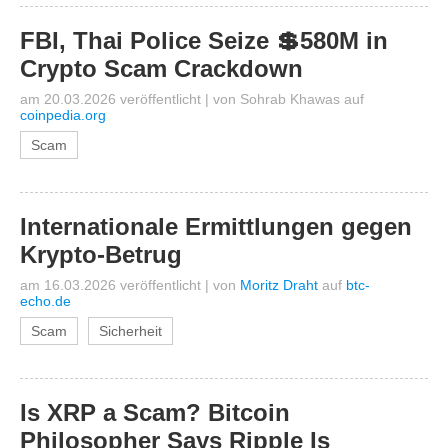
FBI, Thai Police Seize 💲580M in
Crypto Scam Crackdown
am 20.03.2026 veröffentlicht
|
von
Sohrab Khawas
auf
coinpedia.org
Scam
Internationale Ermittlungen gegen
Krypto-Betrug
am 16.03.2026 veröffentlicht
|
von
Moritz Draht
auf
btc-
echo.de
Scam
Sicherheit
Is XRP a Scam? Bitcoin
Philosopher Says Ripple Is