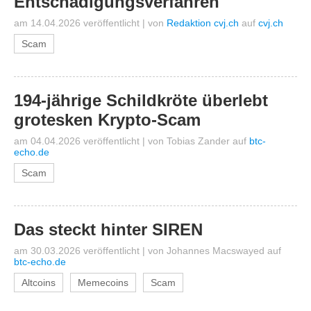
Entschädigungsverfahren
am 14.04.2026 veröffentlicht
|
von
Redaktion cvj.ch
auf
cvj.ch
Scam
194-jährige Schildkröte überlebt
grotesken Krypto-Scam
am 04.04.2026 veröffentlicht
|
von
Tobias Zander
auf
btc-
echo.de
Scam
Das steckt hinter SIREN
am 30.03.2026 veröffentlicht
|
von
Johannes Macswayed
auf
btc-echo.de
Altcoins
Memecoins
Scam