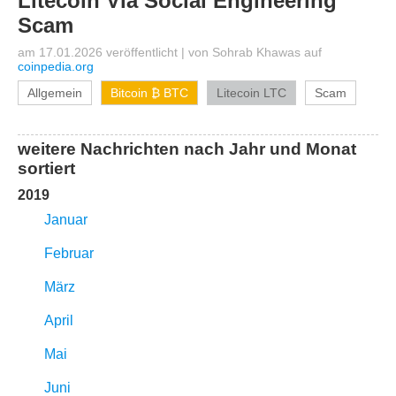
Litecoin Via Social Engineering
Scam
am 17.01.2026 veröffentlicht
|
von
Sohrab Khawas
auf
coinpedia.org
Allgemein
Bitcoin ₿ BTC
Litecoin LTC
Scam
weitere Nachrichten nach Jahr und Monat
sortiert
2019
Januar
Februar
März
April
Mai
Juni