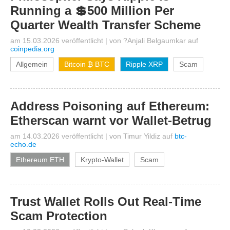
Running a 💲500 Million Per
Quarter Wealth Transfer Scheme
am 15.03.2026 veröffentlicht
|
von
?Anjali Belgaumkar
auf
coinpedia.org
Allgemein
Bitcoin ₿ BTC
Ripple XRP
Scam
Address Poisoning auf Ethereum:
Etherscan warnt vor Wallet-Betrug
am 14.03.2026 veröffentlicht
|
von
Timur Yildiz
auf
btc-
echo.de
Ethereum ETH
Krypto-Wallet
Scam
Trust Wallet Rolls Out Real-Time
Scam Protection