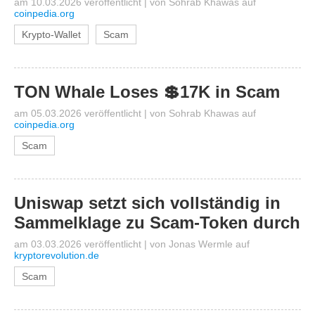
am 10.03.2026 veröffentlicht
|
von
Sohrab Khawas
auf
coinpedia.org
Krypto-Wallet
Scam
TON Whale Loses 💲17K in Scam
am 05.03.2026 veröffentlicht
|
von
Sohrab Khawas
auf
coinpedia.org
Scam
Uniswap setzt sich vollständig in
Sammelklage zu Scam-Token durch
am 03.03.2026 veröffentlicht
|
von
Jonas Wermle
auf
kryptorevolution.de
Scam