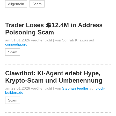
Allgemein
Scam
Trader Loses 💲12.4M in Address
Poisoning Scam
am 31.01.2026 veröffentlicht
|
von
Sohrab Khawas
auf
coinpedia.org
Scam
Clawdbot: KI-Agent erlebt Hype,
Krypto-Scam und Umbenennung
am 29.01.2026 veröffentlicht
|
von
Stephan Fiedler
auf
block-
builders.de
Scam