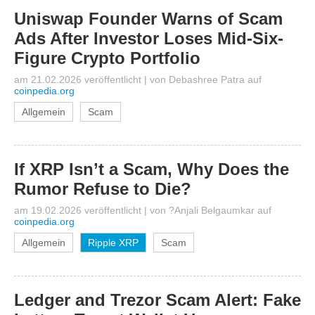
Uniswap Founder Warns of Scam
Ads After Investor Loses Mid-Six-
Figure Crypto Portfolio
am 21.02.2026 veröffentlicht
|
von
Debashree Patra
auf
coinpedia.org
Allgemein
Scam
If XRP Isn’t a Scam, Why Does the
Rumor Refuse to Die?
am 19.02.2026 veröffentlicht
|
von
?Anjali Belgaumkar
auf
coinpedia.org
Allgemein
Ripple XRP
Scam
Ledger and Trezor Scam Alert: Fake