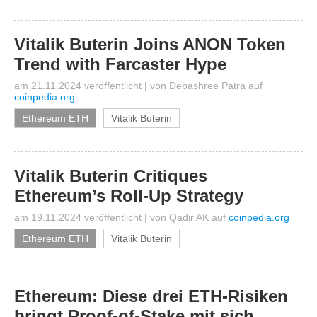
Vitalik Buterin Joins ANON Token
Trend with Farcaster Hype
am 21.11.2024 veröffentlicht
|
von
Debashree Patra
auf
coinpedia.org
Ethereum ETH
Vitalik Buterin
Vitalik Buterin Critiques
Ethereum’s Roll-Up Strategy
am 19.11.2024 veröffentlicht
|
von
Qadir AK
auf
coinpedia.org
Ethereum ETH
Vitalik Buterin
Ethereum: Diese drei ETH-Risiken
bringt Proof-of-Stake mit sich