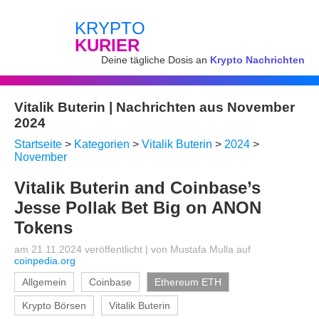
KRYPTO
KURIER
Deine tägliche Dosis an
Krypto Nachrichten
Vitalik Buterin | Nachrichten aus November
2024
Startseite
>
Kategorien
>
Vitalik Buterin
>
2024
>
November
Vitalik Buterin and Coinbase’s
Jesse Pollak Bet Big on ANON
Tokens
am 21.11.2024 veröffentlicht
|
von
Mustafa Mulla
auf
coinpedia.org
Allgemein
Coinbase
Ethereum ETH
Krypto Börsen
Vitalik Buterin