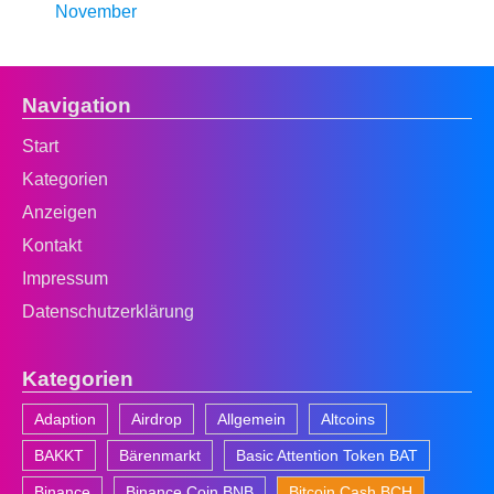
November
Navigation
Start
Kategorien
Anzeigen
Kontakt
Impressum
Datenschutzerklärung
Kategorien
Adaption
Airdrop
Allgemein
Altcoins
BAKKT
Bärenmarkt
Basic Attention Token BAT
Binance
Binance Coin BNB
Bitcoin Cash BCH