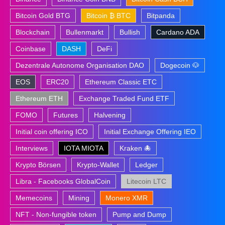
Bitcoin Gold BTG
Bitcoin ₿ BTC
Bitpanda
Blockchain
Bullenmarkt
Bullish
Cardano ADA
Coinbase
DASH
DeFi
Dezentrale Autonome Organisation DAO
Dogecoin 🐶
EOS
ERC20
Ethereum Classic ETC
Ethereum ETH
Exchange Traded Fund ETF
FOMO
Futures
Halvening
Initial coin offering ICO
Initial Exchange Offering IEO
Interviews
IOTA MIOTA
Kraken 🐙
Krypto Börsen
Krypto-Wallet
Ledger
Libra - Facebooks GlobalCoin
Litecoin LTC
Memecoins
Mining
Monero XMR
NFT - Non-fungible token
Pump and Dump