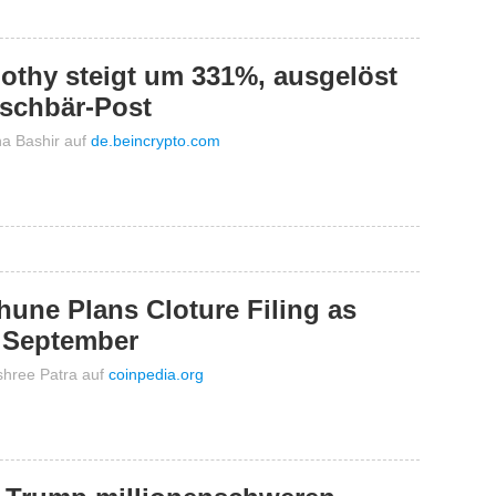
thy steigt um 331%, ausgelöst
schbär-Post
a Bashir
auf
de.beincrypto.com
une Plans Cloture Filing as
 September
hree Patra
auf
coinpedia.org