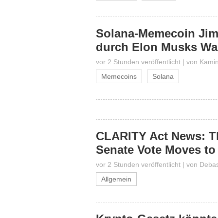
Solana-Memecoin Jimo
durch Elon Musks Wa
vor 2 Stunden veröffentlicht
|
von
Kamin
Memecoins
Solana
CLARITY Act News: Th
Senate Vote Moves to
vor 2 Stunden veröffentlicht
|
von
Debas
Allgemein