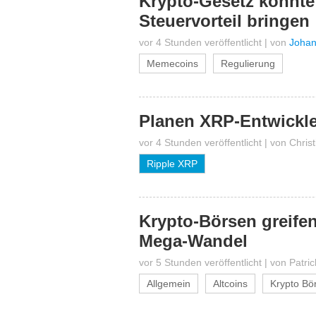
Krypto-Gesetz könnt
Steuervorteil bringen
vor 4 Stunden veröffentlicht
|
von
Johan
Memecoins
Regulierung
Planen XRP-Entwickle
vor 4 Stunden veröffentlicht
|
von
Chris
Ripple XRP
Krypto-Börsen greifen 
Mega-Wandel
vor 5 Stunden veröffentlicht
|
von
Patri
Allgemein
Altcoins
Krypto Bö