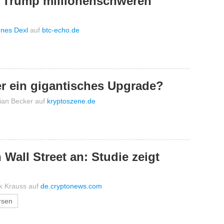
e Trump millionenschweren
nes Dexl
auf
btc-echo.de
r ein gigantisches Upgrade?
tian Becker
auf
kryptoszene.de
Wall Street an: Studie zeigt
ck Krauss
auf
de.cryptonews.com
rsen