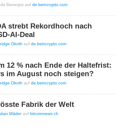
da Banerjee
auf
de.beincrypto.com
DA strebt Rekordhoch nach
SD-AI-Deal
ridge Okoth
auf
de.beincrypto.com
m 12 % nach Ende der Haltefrist:
rs im August noch steigen?
ridge Okoth
auf
de.beincrypto.com
össte Fabrik der Welt
stian Mäder
auf
bitcoinnews.ch