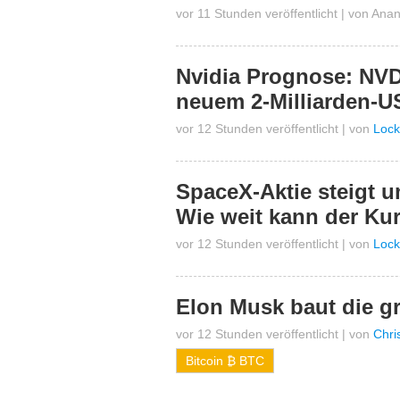
vor 11 Stunden veröffentlicht
|
von
Anan
Nvidia Prognose: NV
neuem 2-Milliarden-U
vor 12 Stunden veröffentlicht
|
von
Lock
SpaceX-Aktie steigt u
Wie weit kann der Ku
vor 12 Stunden veröffentlicht
|
von
Lock
Elon Musk baut die gr
vor 12 Stunden veröffentlicht
|
von
Chri
Bitcoin ₿ BTC