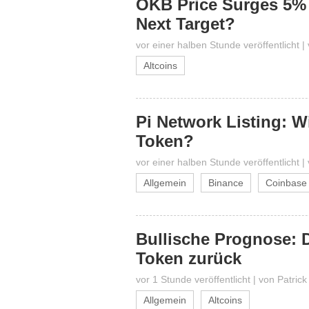
OKB Price Surges 5% 
Next Target?
vor einer halben Stunde veröffentlicht
|
Altcoins
Pi Network Listing: W
Token?
vor einer halben Stunde veröffentlicht
|
Allgemein
Binance
Coinbase
Bullische Prognose: D
Token zurück
vor 1 Stunde veröffentlicht
|
von
Patrick
Allgemein
Altcoins