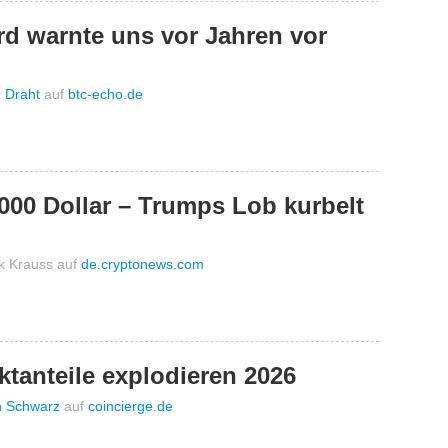
rd warnte uns vor Jahren vor
z Draht
auf
btc-echo.de
000 Dollar – Trumps Lob kurbelt
ck Krauss
auf
de.cryptonews.com
tanteile explodieren 2026
n Schwarz
auf
coincierge.de