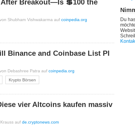
After Breakout—Is 💲100 the
Nimm
Du has
von
Shubham Vishwakarma
auf
coinpedia.org
möchte
Websit
Schrei
Kontak
ill Binance and Coinbase List PI
von
Debashree Patra
auf
coinpedia.org
Krypto Börsen
iese vier Altcoins kaufen massiv
 Krauss
auf
de.cryptonews.com