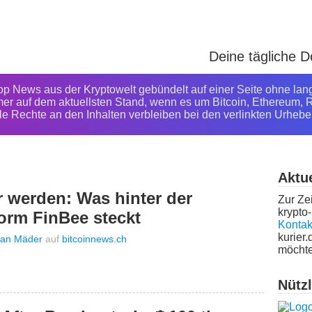
Deine tägliche 
Top News aus der Kryptowelt gebündelt auf einer Seite ohne lan
mer auf dem aktuellsten Stand, wenn es um Bitcoin, Ethereum, R
le Rechte an den Inhalten verbleiben bei den verlinkten Urhebe
Aktue
r werden: Was hinter der
Zur Zei
krypto-
form FinBee steckt
Kontak
kurier.
tian Mäder
auf
bitcoinnews.ch
möchte
Nütz