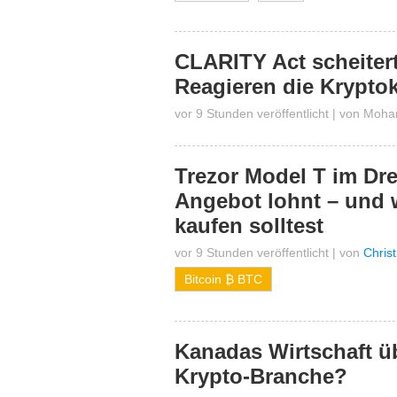
CLARITY Act scheiter
Reagieren die Krypto
vor 9 Stunden veröffentlicht
|
von
Moha
Trezor Model T im Dr
Angebot lohnt – und 
kaufen solltest
vor 9 Stunden veröffentlicht
|
von
Chris
Bitcoin ₿ BTC
Kanadas Wirtschaft üb
Krypto-Branche?