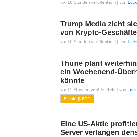
vor 10 Stunden veröffentlicht
|
von
Lock
Trump Media zieht si
von Krypto-Geschäfte
vor 10 Stunden veröffentlicht
|
von
Lock
Thune plant weiterhi
ein Wochenend-Überr
könnte
vor 11 Stunden veröffentlicht
|
von
Lock
Bitcoin ₿ BTC
Eine US-Aktie profiti
Server verlangen den