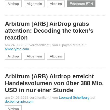
Airdrop
Allgemein
Altcoins
Ethereum ETH
Arbitrum [ARB] AirDrop grabs
attention: Decoding the token’s
reaction
am 24.03.2023 veröffentlicht
|
von
Dipayan Mitra
auf
ambcrypto.com
Airdrop
Allgemein
Altcoins
Arbitrum (ARB) Airdrop erreicht
Handelsvolumen von über 388 Mio.
USD in nur einer Stunde
am 24.03.2023 veröffentlicht
|
von
Leonard Schellberg
auf
de.beincrypto.com
Airdrop