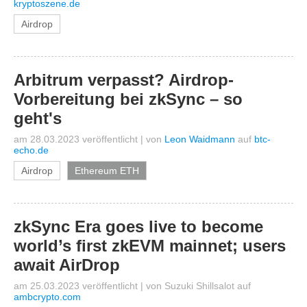
kryptoszene.de
Airdrop
Arbitrum verpasst? Airdrop-
Vorbereitung bei zkSync – so
geht's
am 28.03.2023 veröffentlicht
|
von
Leon Waidmann
auf
btc-
echo.de
Airdrop
Ethereum ETH
zkSync Era goes live to become
world’s first zkEVM mainnet; users
await AirDrop
am 25.03.2023 veröffentlicht
|
von
Suzuki Shillsalot
auf
ambcrypto.com