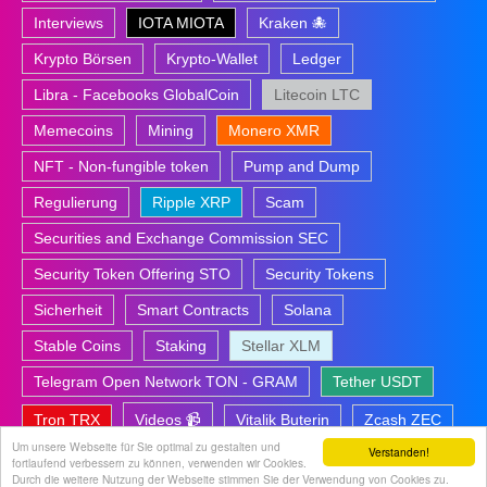
Interviews
IOTA MIOTA
Kraken 🐙
Krypto Börsen
Krypto-Wallet
Ledger
Libra - Facebooks GlobalCoin
Litecoin LTC
Memecoins
Mining
Monero XMR
NFT - Non-fungible token
Pump and Dump
Regulierung
Ripple XRP
Scam
Securities and Exchange Commission SEC
Security Token Offering STO
Security Tokens
Sicherheit
Smart Contracts
Solana
Stable Coins
Staking
Stellar XLM
Telegram Open Network TON - GRAM
Tether USDT
Tron TRX
Videos 📹
Vitalik Buterin
Zcash ZEC
Um unsere Webseite für Sie optimal zu gestalten und
Verstanden!
fortlaufend verbessern zu können, verwenden wir Cookies.
Durch die weitere Nutzung der Webseite stimmen Sie der Verwendung von Cookies zu.