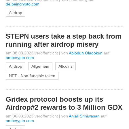
de.beincrypto.com
Airdrop
STEPN users take a step back from
running after airdrop misery
am 08.03.2023 veröffentlicht
|
von
Abiodun Oladokun
auf
ambcrypto.com
Airdrop
Allgemein
Altcoins
NFT - Non-fungible token
Gridex protocol boosts up its
Airdrop#2 rewards to 3 Million GDX
am 06.03.2023 veröffentlicht
|
von
Anjali Sriniwasan
auf
ambcrypto.com