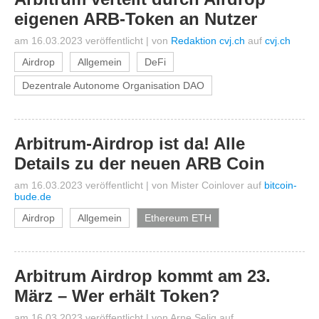
eigenen ARB-Token an Nutzer
am 16.03.2023 veröffentlicht
|
von
Redaktion cvj.ch
auf
cvj.ch
Airdrop
Allgemein
DeFi
Dezentrale Autonome Organisation DAO
Arbitrum-Airdrop ist da! Alle
Details zu der neuen ARB Coin
am 16.03.2023 veröffentlicht
|
von
Mister Coinlover
auf
bitcoin-
bude.de
Airdrop
Allgemein
Ethereum ETH
Arbitrum Airdrop kommt am 23.
März – Wer erhält Token?
am 16.03.2023 veröffentlicht
|
von
Arne Selig
auf