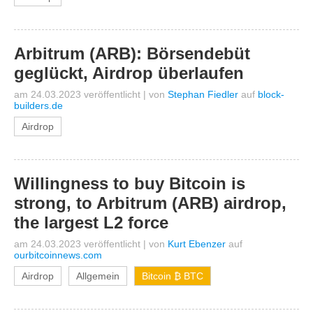
Arbitrum (ARB): Börsendebüt
geglückt, Airdrop überlaufen
am 24.03.2023 veröffentlicht
|
von
Stephan Fiedler
auf
block-
builders.de
Airdrop
Willingness to buy Bitcoin is
strong, to Arbitrum (ARB) airdrop,
the largest L2 force
am 24.03.2023 veröffentlicht
|
von
Kurt Ebenzer
auf
ourbitcoinnews.com
Airdrop
Allgemein
Bitcoin ₿ BTC