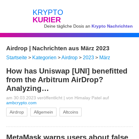
KRYPTO
KURIER
Deine tägliche Dosis an
Krypto Nachrichten
Airdrop | Nachrichten aus März 2023
Startseite
>
Kategorien
>
Airdrop
>
2023
>
März
How has Uniswap [UNI] benefitted
from the Arbitrum AirDrop?
Analyzing…
am 30.03.2023 veröffentlicht
|
von
Himalay Patel
auf
ambcrypto.com
Airdrop
Allgemein
Altcoins
MetaMask warns users about false