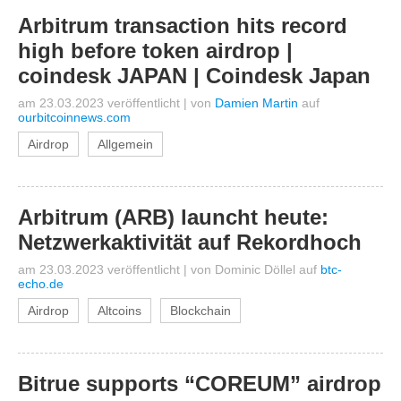
Arbitrum transaction hits record
high before token airdrop |
coindesk JAPAN | Coindesk Japan
am 23.03.2023 veröffentlicht
|
von
Damien Martin
auf
ourbitcoinnews.com
Airdrop
Allgemein
Arbitrum (ARB) launcht heute:
Netzwerkaktivität auf Rekordhoch
am 23.03.2023 veröffentlicht
|
von
Dominic Döllel
auf
btc-
echo.de
Airdrop
Altcoins
Blockchain
Bitrue supports “COREUM” airdrop