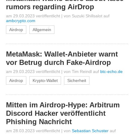
rumors regarding AirDrop
am 29.03.2023 veröffentlicht
|
von
Suzuki Shillsalot
auf
ambcrypto.com
Airdrop
Allgemein
MetaMask: Wallet-Anbieter warnt
vor Betrug durch Fake-Airdrop
am 29.03.2023 veröffentlicht
|
von
Tim Reindl
auf
btc-echo.de
Airdrop
Krypto-Wallet
Sicherheit
Mitten im Airdrop-Hype: Arbitrum
Discord Hacker veröffentlicht
Phishing Nachricht
am 28.03.2023 veröffentlicht
|
von
Sebastian Schuster
auf