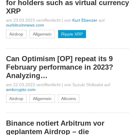
for holders such as virtual currency
XRP
am 23.03.2023 veröffentlicht
|
von
Kurt Ebenzer
auf
ourbitcoinnews.com
Airdrop
Allgemein
Ripple XRP
Can Optimism [OP] repeat its 9
February performance in 2023?
Analyzing…
am 22.03.2023 veröffentlicht
|
von
Suzuki Shillsalot
auf
ambcrypto.com
Airdrop
Allgemein
Altcoins
Binance notiert Arbitrum vor
geplantem Airdrop – die