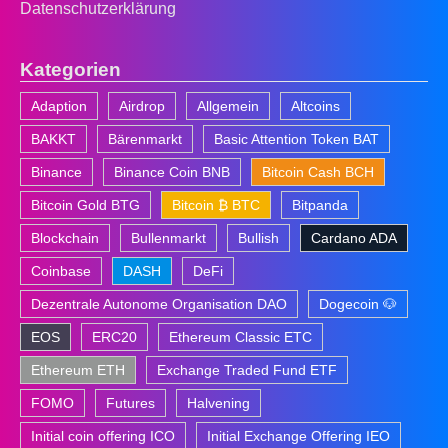
Datenschutzerklärung
Kategorien
Adaption
Airdrop
Allgemein
Altcoins
BAKKT
Bärenmarkt
Basic Attention Token BAT
Binance
Binance Coin BNB
Bitcoin Cash BCH
Bitcoin Gold BTG
Bitcoin ₿ BTC
Bitpanda
Blockchain
Bullenmarkt
Bullish
Cardano ADA
Coinbase
DASH
DeFi
Dezentrale Autonome Organisation DAO
Dogecoin 🐶
EOS
ERC20
Ethereum Classic ETC
Ethereum ETH
Exchange Traded Fund ETF
FOMO
Futures
Halvening
Initial coin offering ICO
Initial Exchange Offering IEO