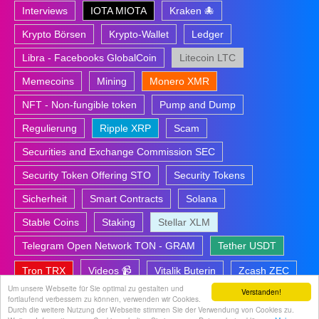
Interviews
IOTA MIOTA
Kraken 🐙
Krypto Börsen
Krypto-Wallet
Ledger
Libra - Facebooks GlobalCoin
Litecoin LTC
Memecoins
Mining
Monero XMR
NFT - Non-fungible token
Pump and Dump
Regulierung
Ripple XRP
Scam
Securities and Exchange Commission SEC
Security Token Offering STO
Security Tokens
Sicherheit
Smart Contracts
Solana
Stable Coins
Staking
Stellar XLM
Telegram Open Network TON - GRAM
Tether USDT
Tron TRX
Videos 📹
Vitalik Buterin
Zcash ZEC
Um unsere Webseite für Sie optimal zu gestalten und
Verstanden!
fortlaufend verbessern zu können, verwenden wir Cookies.
Durch die weitere Nutzung der Webseite stimmen Sie der Verwendung von Cookies zu.