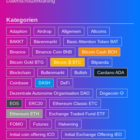
Datenschutzerklärung
Kategorien
Adaption
Airdrop
Allgemein
Altcoins
BAKKT
Bärenmarkt
Basic Attention Token BAT
Binance
Binance Coin BNB
Bitcoin Cash BCH
Bitcoin Gold BTG
Bitcoin ₿ BTC
Bitpanda
Blockchain
Bullenmarkt
Bullish
Cardano ADA
Coinbase
DASH
DeFi
Dezentrale Autonome Organisation DAO
Dogecoin 🐶
EOS
ERC20
Ethereum Classic ETC
Ethereum ETH
Exchange Traded Fund ETF
FOMO
Futures
Halvening
Initial coin offering ICO
Initial Exchange Offering IEO