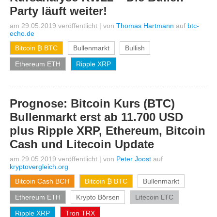
Party läuft weiter!
am 29.05.2019 veröffentlicht
|
von
Thomas Hartmann
auf
btc-
echo.de
Bitcoin ₿ BTC
Bullenmarkt
Bullish
Ethereum ETH
Ripple XRP
Prognose: Bitcoin Kurs (BTC)
Bullenmarkt erst ab 11.700 USD
plus Ripple XRP, Ethereum, Bitcoin
Cash und Litecoin Update
am 29.05.2019 veröffentlicht
|
von
Peter Joost
auf
kryptovergleich.org
Bitcoin Cash BCH
Bitcoin ₿ BTC
Bullenmarkt
Ethereum ETH
Krypto Börsen
Litecoin LTC
Ripple XRP
Tron TRX