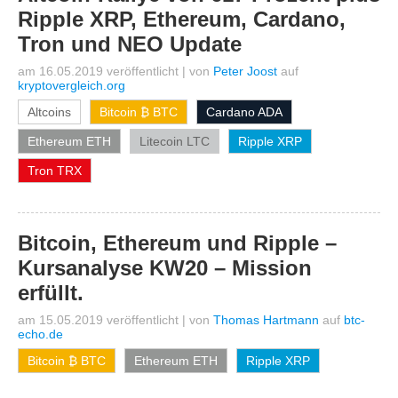
Ripple XRP, Ethereum, Cardano,
Tron und NEO Update
am 16.05.2019 veröffentlicht
|
von
Peter Joost
auf
kryptovergleich.org
Altcoins
Bitcoin ₿ BTC
Cardano ADA
Ethereum ETH
Litecoin LTC
Ripple XRP
Tron TRX
Bitcoin, Ethereum und Ripple –
Kursanalyse KW20 – Mission
erfüllt.
am 15.05.2019 veröffentlicht
|
von
Thomas Hartmann
auf
btc-
echo.de
Bitcoin ₿ BTC
Ethereum ETH
Ripple XRP