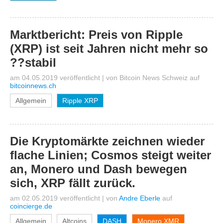
Marktbericht: Preis von Ripple
(XRP) ist seit Jahren nicht mehr so
??stabil
am 04.05.2019 veröffentlicht
|
von
Bitcoin News Schweiz
auf
bitcoinnews.ch
Allgemein
Ripple XRP
Die Kryptomärkte zeichnen wieder
flache Linien; Cosmos steigt weiter
an, Monero und Dash bewegen
sich, XRP fällt zurück.
am 02.05.2019 veröffentlicht
|
von
Andre Eberle
auf
coincierge.de
Allgemein
Altcoins
DASH
Monero XMR