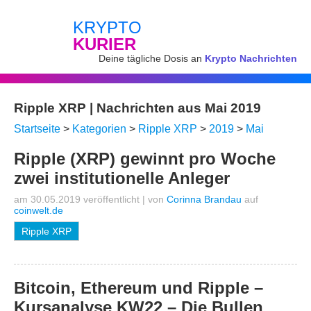
KRYPTO
KURIER
Deine tägliche Dosis an
Krypto Nachrichten
Ripple XRP | Nachrichten aus Mai 2019
Startseite
>
Kategorien
>
Ripple XRP
>
2019
>
Mai
Ripple (XRP) gewinnt pro Woche
zwei institutionelle Anleger
am 30.05.2019 veröffentlicht
|
von
Corinna Brandau
auf
coinwelt.de
Ripple XRP
Bitcoin, Ethereum und Ripple –
Kursanalyse KW22 – Die Bullen