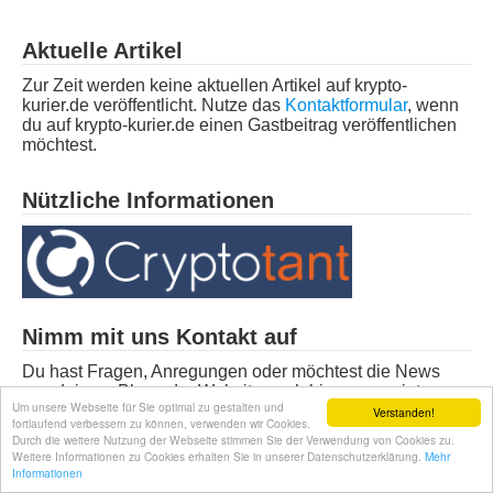
Aktuelle Artikel
Zur Zeit werden keine aktuellen Artikel auf krypto-
kurier.de veröffentlicht. Nutze das
Kontaktformular
, wenn
du auf krypto-kurier.de einen Gastbeitrag veröffentlichen
möchtest.
Nützliche Informationen
Nimm mit uns Kontakt auf
Du hast Fragen, Anregungen oder möchtest die News
aus deinem Blog oder Website auch hier angezeigt
Um unsere Webseite für Sie optimal zu gestalten und
haben? Schreib uns einfach über das
Kontaktformular
Verstanden!
fortlaufend verbessern zu können, verwenden wir Cookies.
eine kurze Nachricht.
Durch die weitere Nutzung der Webseite stimmen Sie der Verwendung von Cookies zu.
Weitere Informationen zu Cookies erhalten Sie in unserer Datenschutzerklärung.
Mehr
Informationen