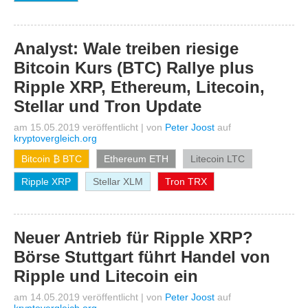
Analyst: Wale treiben riesige
Bitcoin Kurs (BTC) Rallye plus
Ripple XRP, Ethereum, Litecoin,
Stellar und Tron Update
am 15.05.2019 veröffentlicht
|
von
Peter Joost
auf
kryptovergleich.org
Bitcoin ₿ BTC
Ethereum ETH
Litecoin LTC
Ripple XRP
Stellar XLM
Tron TRX
Neuer Antrieb für Ripple XRP?
Börse Stuttgart führt Handel von
Ripple und Litecoin ein
am 14.05.2019 veröffentlicht
|
von
Peter Joost
auf