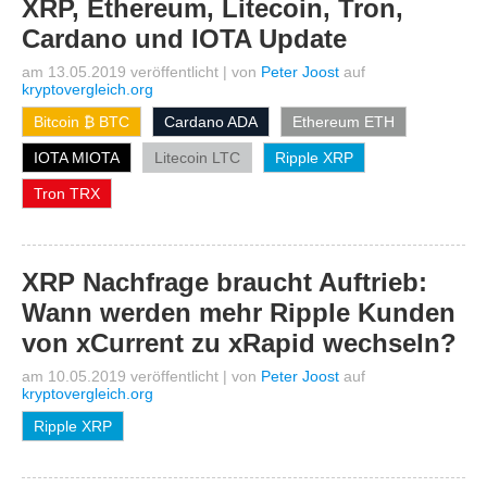
XRP, Ethereum, Litecoin, Tron,
Cardano und IOTA Update
am 13.05.2019 veröffentlicht
|
von
Peter Joost
auf
kryptovergleich.org
Bitcoin ₿ BTC
Cardano ADA
Ethereum ETH
IOTA MIOTA
Litecoin LTC
Ripple XRP
Tron TRX
XRP Nachfrage braucht Auftrieb:
Wann werden mehr Ripple Kunden
von xCurrent zu xRapid wechseln?
am 10.05.2019 veröffentlicht
|
von
Peter Joost
auf
kryptovergleich.org
Ripple XRP