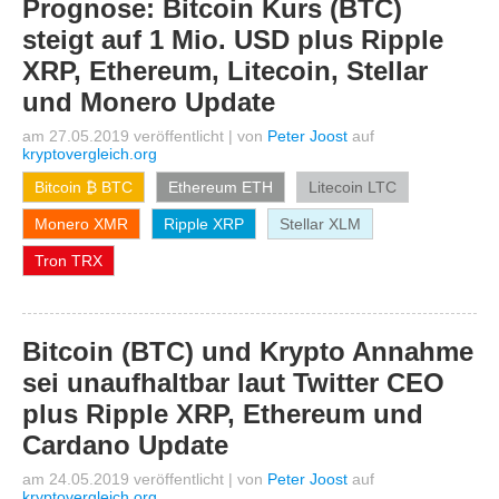
Prognose: Bitcoin Kurs (BTC)
steigt auf 1 Mio. USD plus Ripple
XRP, Ethereum, Litecoin, Stellar
und Monero Update
am 27.05.2019 veröffentlicht
|
von
Peter Joost
auf
kryptovergleich.org
Bitcoin ₿ BTC
Ethereum ETH
Litecoin LTC
Monero XMR
Ripple XRP
Stellar XLM
Tron TRX
Bitcoin (BTC) und Krypto Annahme
sei unaufhaltbar laut Twitter CEO
plus Ripple XRP, Ethereum und
Cardano Update
am 24.05.2019 veröffentlicht
|
von
Peter Joost
auf
kryptovergleich.org