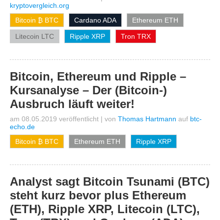
kryptovergleich.org
Bitcoin ₿ BTC
Cardano ADA
Ethereum ETH
Litecoin LTC
Ripple XRP
Tron TRX
Bitcoin, Ethereum und Ripple –
Kursanalyse – Der (Bitcoin-)
Ausbruch läuft weiter!
am 08.05.2019 veröffentlicht
|
von
Thomas Hartmann
auf
btc-
echo.de
Bitcoin ₿ BTC
Ethereum ETH
Ripple XRP
Analyst sagt Bitcoin Tsunami (BTC)
steht kurz bevor plus Ethereum
(ETH), Ripple XRP, Litecoin (LTC),