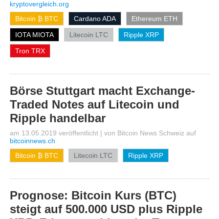
kryptovergleich.org
Bitcoin ₿ BTC
Cardano ADA
Ethereum ETH
IOTA MIOTA
Litecoin LTC
Ripple XRP
Tron TRX
Börse Stuttgart macht Exchange-
Traded Notes auf Litecoin und
Ripple handelbar
am 13.05.2019 veröffentlicht
|
von
Bitcoin News Schweiz
auf
bitcoinnews.ch
Bitcoin ₿ BTC
Litecoin LTC
Ripple XRP
Prognose: Bitcoin Kurs (BTC)
steigt auf 500.000 USD plus Ripple