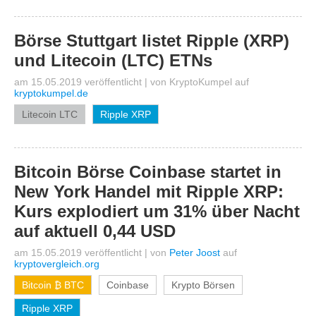
Börse Stuttgart listet Ripple (XRP)
und Litecoin (LTC) ETNs
am 15.05.2019 veröffentlicht
|
von
KryptoKumpel
auf
kryptokumpel.de
Litecoin LTC
Ripple XRP
Bitcoin Börse Coinbase startet in
New York Handel mit Ripple XRP:
Kurs explodiert um 31% über Nacht
auf aktuell 0,44 USD
am 15.05.2019 veröffentlicht
|
von
Peter Joost
auf
kryptovergleich.org
Bitcoin ₿ BTC
Coinbase
Krypto Börsen
Ripple XRP