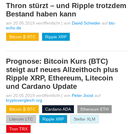
Thron stürzt – und Ripple trotzdem
Bestand haben kann
am 20.05.2019 veröffentlicht
|
von
David Scheider
auf
btc-
echo.de
Bitcoin ₿ BTC
Ripple XRP
Prognose: Bitcoin Kurs (BTC)
steigt auf neues Allzeithoch plus
Ripple XRP, Ethereum, Litecoin
und Cardano Update
am 20.05.2019 veröffentlicht
|
von
Peter Joost
auf
kryptovergleich.org
Bitcoin ₿ BTC
Cardano ADA
Ethereum ETH
Litecoin LTC
Ripple XRP
Stellar XLM
Tron TRX