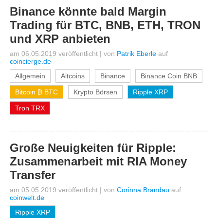
Binance könnte bald Margin
Trading für BTC, BNB, ETH, TRON
und XRP anbieten
am 06.05.2019 veröffentlicht
|
von
Patrik Eberle
auf
coincierge.de
Allgemein
Altcoins
Binance
Binance Coin BNB
Bitcoin ₿ BTC
Krypto Börsen
Ripple XRP
Tron TRX
Große Neuigkeiten für Ripple:
Zusammenarbeit mit RIA Money
Transfer
am 05.05.2019 veröffentlicht
|
von
Corinna Brandau
auf
coinwelt.de
Ripple XRP