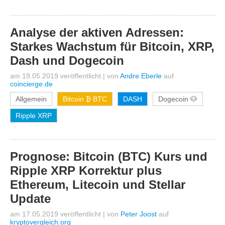
Analyse der aktiven Adressen:
Starkes Wachstum für Bitcoin, XRP,
Dash und Dogecoin
am 19.05.2019 veröffentlicht
|
von
Andre Eberle
auf
coincierge.de
Allgemein
Bitcoin ₿ BTC
DASH
Dogecoin 🐶
Ripple XRP
Prognose: Bitcoin (BTC) Kurs und
Ripple XRP Korrektur plus
Ethereum, Litecoin und Stellar
Update
am 17.05.2019 veröffentlicht
|
von
Peter Joost
auf
kryptovergleich.org