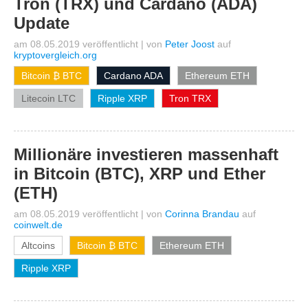
Tron (TRX) und Cardano (ADA)
Update
am 08.05.2019 veröffentlicht
|
von
Peter Joost
auf
kryptovergleich.org
Bitcoin ₿ BTC
Cardano ADA
Ethereum ETH
Litecoin LTC
Ripple XRP
Tron TRX
Millionäre investieren massenhaft
in Bitcoin (BTC), XRP und Ether
(ETH)
am 08.05.2019 veröffentlicht
|
von
Corinna Brandau
auf
coinwelt.de
Altcoins
Bitcoin ₿ BTC
Ethereum ETH
Ripple XRP