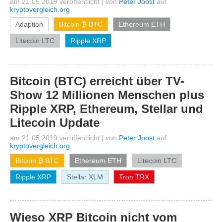
am 21.05.2019 veröffentlicht
|
von
Peter Joost
auf
kryptovergleich.org
Adaption
Bitcoin ₿ BTC
Ethereum ETH
Litecoin LTC
Ripple XRP
Bitcoin (BTC) erreicht über TV-
Show 12 Millionen Menschen plus
Ripple XRP, Ethereum, Stellar und
Litecoin Update
am 21.05.2019 veröffentlicht
|
von
Peter Joost
auf
kryptovergleich.org
Bitcoin ₿ BTC
Ethereum ETH
Litecoin LTC
Ripple XRP
Stellar XLM
Tron TRX
Wieso XRP Bitcoin nicht vom