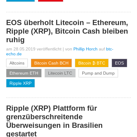
EOS überholt Litecoin – Ethereum,
Ripple (XRP), Bitcoin Cash bleiben
ruhig
am 28.05.2019 veröffentlicht
|
von
Phillip Horch
auf
btc-
echo.de
Altcoins
Bitcoin Cash BCH
Bitcoin ₿ BTC
EOS
Ethereum ETH
Litecoin LTC
Pump and Dump
Ripple XRP
Ripple (XRP) Plattform für
grenzüberschreitende
Überweisungen in Brasilien
gestartet