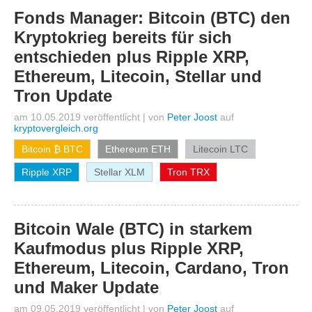
Fonds Manager: Bitcoin (BTC) den
Kryptokrieg bereits für sich
entschieden plus Ripple XRP,
Ethereum, Litecoin, Stellar und
Tron Update
am 10.05.2019 veröffentlicht
|
von
Peter Joost
auf
kryptovergleich.org
Bitcoin ₿ BTC
Ethereum ETH
Litecoin LTC
Ripple XRP
Stellar XLM
Tron TRX
Bitcoin Wale (BTC) in starkem
Kaufmodus plus Ripple XRP,
Ethereum, Litecoin, Cardano, Tron
und Maker Update
am 09.05.2019 veröffentlicht
|
von
Peter Joost
auf