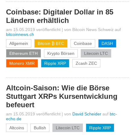
Coinbase: Digitaler Dollar in 85
Ländern erhältlich
am 15.05.2019 veröffentlicht
|
von
Bitcoin News Schweiz
auf
bitcoinnews.ch
Allgemein
Bitcoin ₿ BTC
Coinbase
DASH
Ethereum ETH
Krypto Börsen
Litecoin LTC
Monero XMR
Ripple XRP
Zcash ZEC
Altcoin-Saison: Wie die Börse
Stuttgart XRPs Kursentwicklung
befeuert
am 15.05.2019 veröffentlicht
|
von
David Scheider
auf
btc-
echo.de
Altcoins
Bullish
Litecoin LTC
Ripple XRP