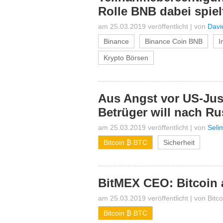
Rolle BNB dabei spiel
am 25.03.2019 veröffentlicht
|
von
Davi
Binance
Binance Coin BNB
I
Krypto Börsen
Aus Angst vor US-Just
Betrüger will nach R
am 25.03.2019 veröffentlicht
|
von
Seli
Bitcoin ₿ BTC
Sicherheit
BitMEX CEO: Bitcoin 
am 25.03.2019 veröffentlicht
|
von
Bitc
Bitcoin ₿ BTC