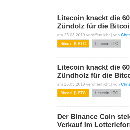
Litecoin knackt die 6
Zündolz für die Bitco
am 25.03.2019 veröffentlicht
|
von
Chri
Bitcoin ₿ BTC
Litecoin LTC
Litecoin knackt die 6
Zündholz für die Bitc
am 25.03.2019 veröffentlicht
|
von
Chri
Bitcoin ₿ BTC
Litecoin LTC
Der Binance Coin ste
Verkauf im Lotteriefo