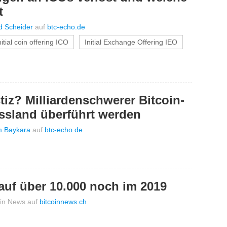
t
d Scheider
auf
btc-echo.de
nitial coin offering ICO
Initial Exchange Offering IEO
iz? Milliardenschwerer Bitcoin-
ussland überführt werden
m Baykara
auf
btc-echo.de
auf über 10.000 noch im 2019
oin News
auf
bitcoinnews.ch