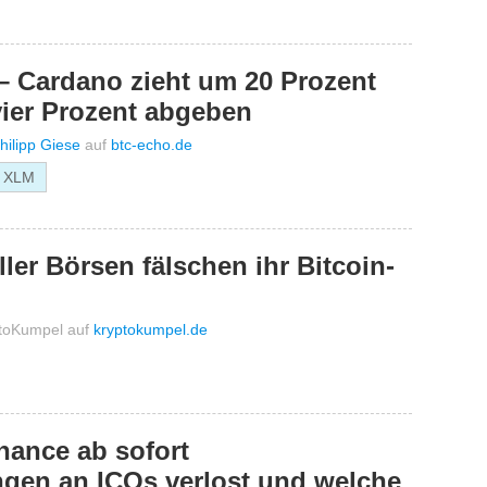
– Cardano zieht um 20 Prozent
 vier Prozent abgeben
hilipp Giese
auf
btc-echo.de
r XLM
ler Börsen fälschen ihr Bitcoin-
toKumpel
auf
kryptokumpel.de
ance ab sofort
gen an ICOs verlost und welche