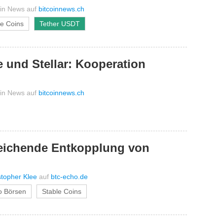
oin News
auf
bitcoinnews.ch
le Coins
Tether USDT
 und Stellar: Kooperation
oin News
auf
bitcoinnews.ch
leichende Entkopplung von
stopher Klee
auf
btc-echo.de
o Börsen
Stable Coins