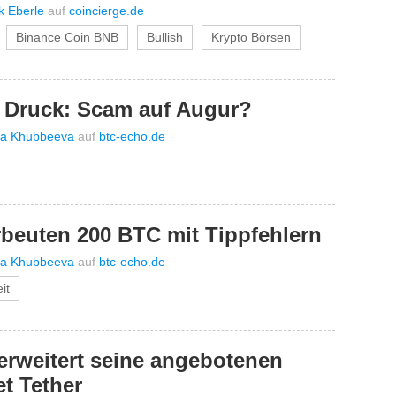
ik Eberle
auf
coincierge.de
Binance Coin BNB
Bullish
Krypto Börsen
 Druck: Scam auf Augur?
na Khubbeeva
auf
btc-echo.de
beuten 200 BTC mit Tippfehlern
na Khubbeeva
auf
btc-echo.de
it
erweitert seine angebotenen
et Tether