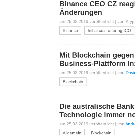
Binance CEO CZ reagi
Änderungen
am 25.03.2019 veröffentlicht
|
von
Kryp
Binance
Initial coin offering ICO
Mit Blockchain gegen 
Business-Plattform In
am 25.03.2019 veröffentlicht
|
von
Davi
Blockchain
Die australische Bank
Technologie immer no
am 25.03.2019 veröffentlicht
|
von
Andr
Allgemein
Blockchain