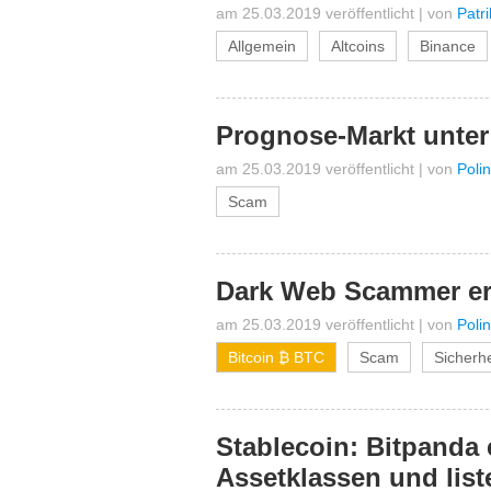
am 25.03.2019 veröffentlicht
|
von
Patr
Allgemein
Altcoins
Binance
Prognose-Markt unter
am 25.03.2019 veröffentlicht
|
von
Poli
Scam
Dark Web Scammer er
am 25.03.2019 veröffentlicht
|
von
Poli
Bitcoin ₿ BTC
Scam
Sicherhe
Stablecoin: Bitpanda 
Assetklassen und list