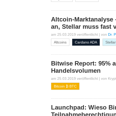
Altcoin-Marktanalyse 
an, Stellar muss fast
am 25.03.2019 veröffentlicht
|
von
Dr. P
Altcoins
Cardano ADA
Stella
Bitwise Report: 95% al
Handelsvolumen
am 25.03.2019 veröffentlicht
|
von
Kryp
Bitcoin ₿ BTC
Launchpad: Wieso Bin
Teilnahmeberechtigun