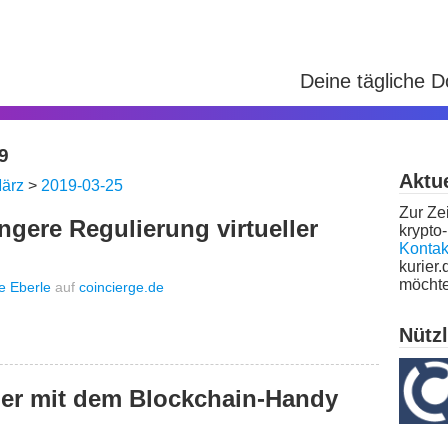
Deine tägliche 
9
Aktue
ärz
>
2019-03-25
Zur Zei
ngere Regulierung virtueller
krypto-
Kontak
kurier.
möchte
e Eberle
auf
coincierge.de
Nütz
ther mit dem Blockchain-Handy