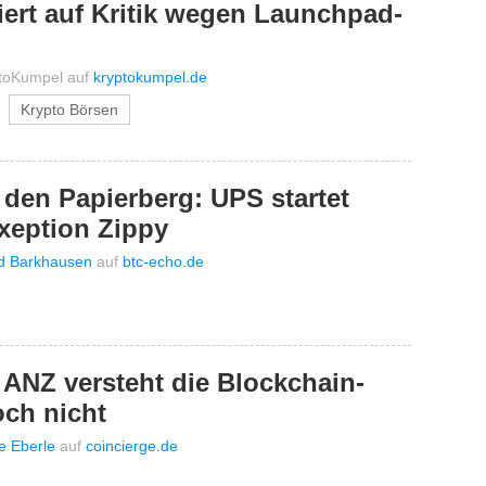
ert auf Kritik wegen Launchpad-
toKumpel
auf
kryptokumpel.de
Krypto Börsen
den Papierberg: UPS startet
xeption Zippy
d Barkhausen
auf
btc-echo.de
 ANZ versteht die Blockchain-
ch nicht
e Eberle
auf
coincierge.de