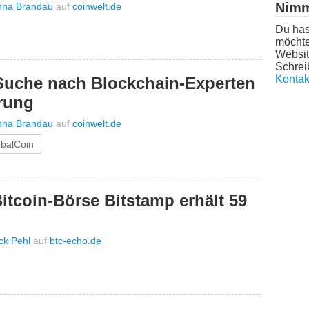
Nimm
nna Brandau
auf
coinwelt.de
Du has
möchte
Websit
Schrei
Kontak
 Suche nach Blockchain-Experten
rung
nna Brandau
auf
coinwelt.de
obalCoin
Bitcoin-Börse Bitstamp erhält 59
ick Pehl
auf
btc-echo.de