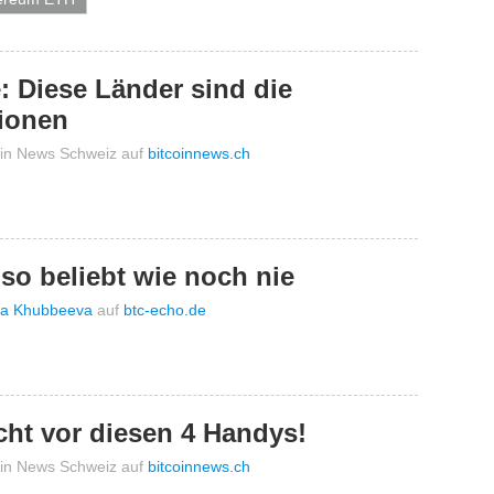
e: Diese Länder sind die
ionen
oin News Schweiz
auf
bitcoinnews.ch
so beliebt wie noch nie
na Khubbeeva
auf
btc-echo.de
icht vor diesen 4 Handys!
oin News Schweiz
auf
bitcoinnews.ch