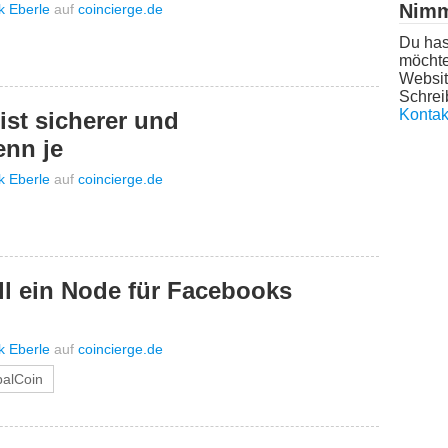
Nimm
ik Eberle
auf
coincierge.de
Du has
möchte
Websit
Schrei
Kontak
ist sicherer und
enn je
ik Eberle
auf
coincierge.de
oll ein Node für Facebooks
ik Eberle
auf
coincierge.de
balCoin