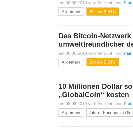
am 08.06.2019 veröffentlicht
|
von
Patr
Allgemein
Bitcoin ₿ BTC
Das Bitcoin-Netzwerk 
umweltfreundlicher d
am 08.06.2019 veröffentlicht
|
von
Patr
Allgemein
Bitcoin ₿ BTC
10 Millionen Dollar s
„GlobalCoin“ kosten
am 08.06.2019 veröffentlicht
|
von
Patr
Allgemein
Libra - Facebooks Glo