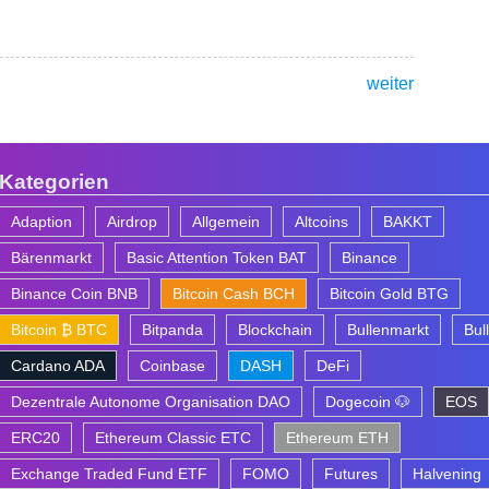
weiter
Kategorien
Adaption
Airdrop
Allgemein
Altcoins
BAKKT
Bärenmarkt
Basic Attention Token BAT
Binance
Binance Coin BNB
Bitcoin Cash BCH
Bitcoin Gold BTG
Bitcoin ₿ BTC
Bitpanda
Blockchain
Bullenmarkt
Bul
Cardano ADA
Coinbase
DASH
DeFi
Dezentrale Autonome Organisation DAO
Dogecoin 🐶
EOS
ERC20
Ethereum Classic ETC
Ethereum ETH
Exchange Traded Fund ETF
FOMO
Futures
Halvening