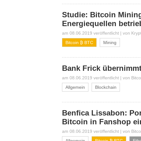
Studie: Bitcoin Minin
Energiequellen betri
am 08.06.2019 veröffentlicht
|
von
Kryp
Bitcoin ₿ BTC
Mining
Bank Frick übernimmt
am 08.06.2019 veröffentlicht
|
von
Bitc
Allgemein
Blockchain
Benfica Lissabon: Por
Bitcoin in Fanshop ei
am 08.06.2019 veröffentlicht
|
von
Bitc
Allgemein
Bitcoin ₿ BTC
Eth