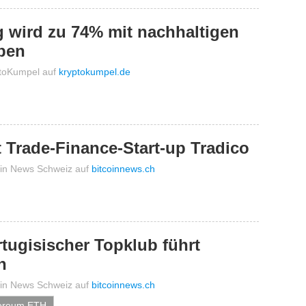
g wird zu 74% mit nachhaltigen
eben
toKumpel
auf
kryptokumpel.de
 Trade-Finance-Start-up Tradico
oin News Schweiz
auf
bitcoinnews.ch
tugisischer Topklub führt
n
oin News Schweiz
auf
bitcoinnews.ch
ereum ETH