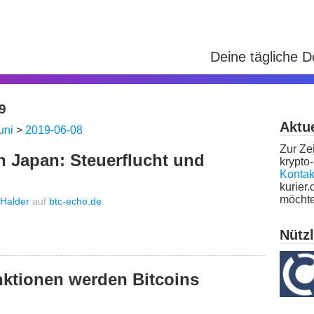
Deine tägliche 
9
Aktue
uni
>
2019-06-08
Zur Zei
n Japan: Steuerflucht und
krypto-
Kontak
kurier.
möchte
Halder
auf
btc-echo.de
Nütz
nktionen werden Bitcoins