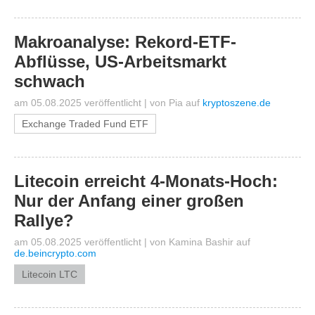
Makroanalyse: Rekord-ETF-
Abflüsse, US-Arbeitsmarkt
schwach
am 05.08.2025 veröffentlicht
|
von
Pia
auf
kryptoszene.de
Exchange Traded Fund ETF
Litecoin erreicht 4-Monats-Hoch:
Nur der Anfang einer großen
Rallye?
am 05.08.2025 veröffentlicht
|
von
Kamina Bashir
auf
de.beincrypto.com
Litecoin LTC