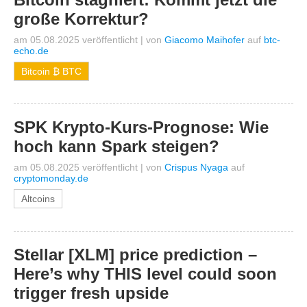
große Korrektur?
am 05.08.2025 veröffentlicht
|
von
Giacomo Maihofer
auf
btc-
echo.de
Bitcoin ₿ BTC
SPK Krypto-Kurs-Prognose: Wie
hoch kann Spark steigen?
am 05.08.2025 veröffentlicht
|
von
Crispus Nyaga
auf
cryptomonday.de
Altcoins
Stellar [XLM] price prediction –
Here’s why THIS level could soon
trigger fresh upside