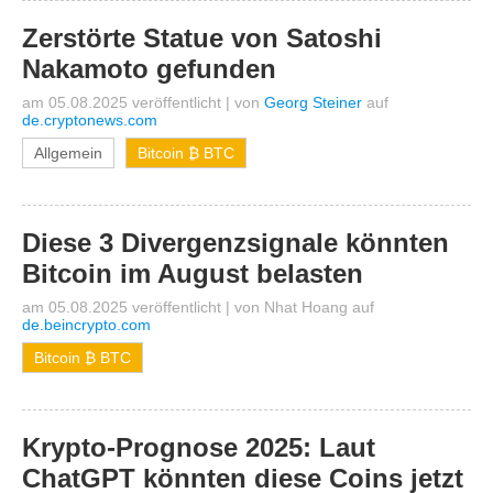
Zerstörte Statue von Satoshi
Nakamoto gefunden
am 05.08.2025 veröffentlicht
|
von
Georg Steiner
auf
de.cryptonews.com
Allgemein
Bitcoin ₿ BTC
Diese 3 Divergenzsignale könnten
Bitcoin im August belasten
am 05.08.2025 veröffentlicht
|
von
Nhat Hoang
auf
de.beincrypto.com
Bitcoin ₿ BTC
Krypto-Prognose 2025: Laut
ChatGPT könnten diese Coins jetzt