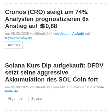
Cronos (CRO) steigt um 74%,
Analysten prognostizieren 6x
Anstieg auf 💲0,88
am 05.08.2025 veröffentlicht
|
von
Joseph Alalade
auf
cryptomonday.de
Altcoins
Solana Kurs Dip aufgekauft: DFDV
setzt seine aggressive
Akkumulation des SOL Coin fort
am 05.08.2025 veröffentlicht
|
von
Mister Coinlover
auf
bitcoin-
bude.de
Allgemein
Solana