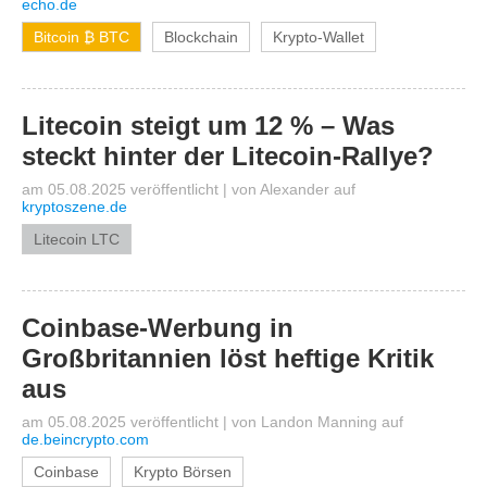
echo.de
Bitcoin ₿ BTC
Blockchain
Krypto-Wallet
Litecoin steigt um 12 % – Was
steckt hinter der Litecoin-Rallye?
am 05.08.2025 veröffentlicht
|
von
Alexander
auf
kryptoszene.de
Litecoin LTC
Coinbase-Werbung in
Großbritannien löst heftige Kritik
aus
am 05.08.2025 veröffentlicht
|
von
Landon Manning
auf
de.beincrypto.com
Coinbase
Krypto Börsen