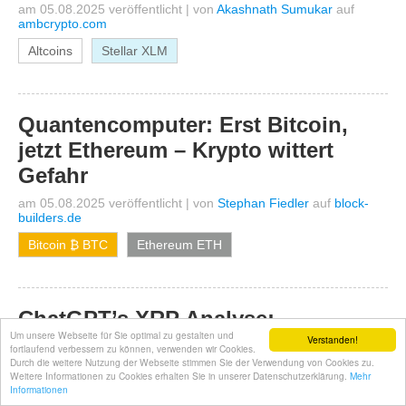
am 05.08.2025 veröffentlicht
|
von
Akashnath Sumukar
auf
ambcrypto.com
Altcoins
Stellar XLM
Quantencomputer: Erst Bitcoin,
jetzt Ethereum – Krypto wittert
Gefahr
am 05.08.2025 veröffentlicht
|
von
Stephan Fiedler
auf
block-
builders.de
Bitcoin ₿ BTC
Ethereum ETH
ChatGPT’s XRP Analyse:
Um unsere Webseite für Sie optimal zu gestalten und
Bullisches Setup über 💲3,05 trotz
Verstanden!
fortlaufend verbessern zu können, verwenden wir Cookies.
Durch die weitere Nutzung der Webseite stimmen Sie der Verwendung von Cookies zu.
42-Banken-Blockade bei Ripple
Weitere Informationen zu Cookies erhalten Sie in unserer Datenschutzerklärung.
Mehr
Informationen
am 05.08.2025 veröffentlicht
|
von
Martin Schwarz
auf