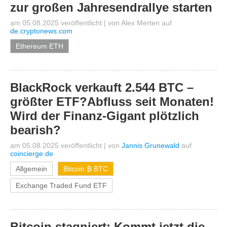
zur großen Jahresendrallye starten
am 05.08.2025 veröffentlicht
|
von
Alex Merten
auf
de.cryptonews.com
Ethereum ETH
BlackRock verkauft 2.544 BTC –
größter ETF?Abfluss seit Monaten!
Wird der Finanz-Gigant plötzlich
bearish?
am 05.08.2025 veröffentlicht
|
von
Jannis Grunewald
auf
coincierge.de
Allgemein
Bitcoin ₿ BTC
Exchange Traded Fund ETF
Bitcoin stagniert: Kommt jetzt die