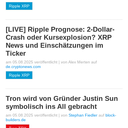
Ripple XRP
[LIVE] Ripple Prognose: 2-Dollar-
Crash oder Kursexplosion? XRP
News und Einschätzungen im
Ticker
am 05.08.2025 veröffentlicht
|
von
Alex Merten
auf
de.cryptonews.com
Ripple XRP
Tron wird von Gründer Justin Sun
symbolisch ins All gebracht
am 05.08.2025 veröffentlicht
|
von
Stephan Fiedler
auf
block-
builders.de