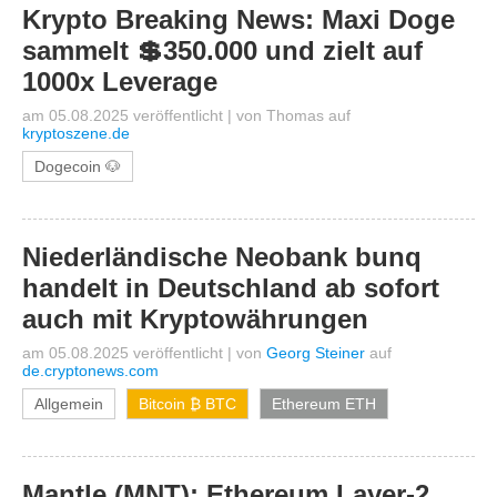
Krypto Breaking News: Maxi Doge
sammelt 💲350.000 und zielt auf
1000x Leverage
am 05.08.2025 veröffentlicht
|
von
Thomas
auf
kryptoszene.de
Dogecoin 🐶
Niederländische Neobank bunq
handelt in Deutschland ab sofort
auch mit Kryptowährungen
am 05.08.2025 veröffentlicht
|
von
Georg Steiner
auf
de.cryptonews.com
Allgemein
Bitcoin ₿ BTC
Ethereum ETH
Mantle (MNT): Ethereum Layer-2