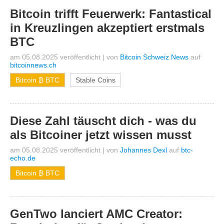
Bitcoin trifft Feuerwerk: Fantastical
in Kreuzlingen akzeptiert erstmals
BTC
am 05.08.2025 veröffentlicht
|
von
Bitcoin Schweiz News
auf
bitcoinnews.ch
Bitcoin ₿ BTC
Stable Coins
Diese Zahl täuscht dich - was du
als Bitcoiner jetzt wissen musst
am 05.08.2025 veröffentlicht
|
von
Johannes Dexl
auf
btc-
echo.de
Bitcoin ₿ BTC
GenTwo lanciert AMC Creator: