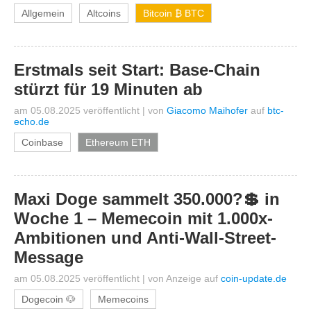
Allgemein
Altcoins
Bitcoin ₿ BTC
Erstmals seit Start: Base-Chain
stürzt für 19 Minuten ab
am 05.08.2025 veröffentlicht
|
von
Giacomo Maihofer
auf
btc-
echo.de
Coinbase
Ethereum ETH
Maxi Doge sammelt 350.000?💲 in
Woche 1 – Memecoin mit 1.000x-
Ambitionen und Anti-Wall-Street-
Message
am 05.08.2025 veröffentlicht
|
von
Anzeige
auf
coin-update.de
Dogecoin 🐶
Memecoins