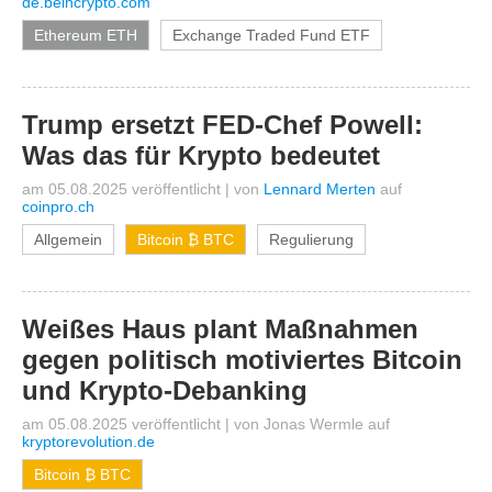
de.beincrypto.com
Ethereum ETH
Exchange Traded Fund ETF
Trump ersetzt FED-Chef Powell:
Was das für Krypto bedeutet
am 05.08.2025 veröffentlicht
|
von
Lennard Merten
auf
coinpro.ch
Allgemein
Bitcoin ₿ BTC
Regulierung
Weißes Haus plant Maßnahmen
gegen politisch motiviertes Bitcoin
und Krypto-Debanking
am 05.08.2025 veröffentlicht
|
von
Jonas Wermle
auf
kryptorevolution.de
Bitcoin ₿ BTC