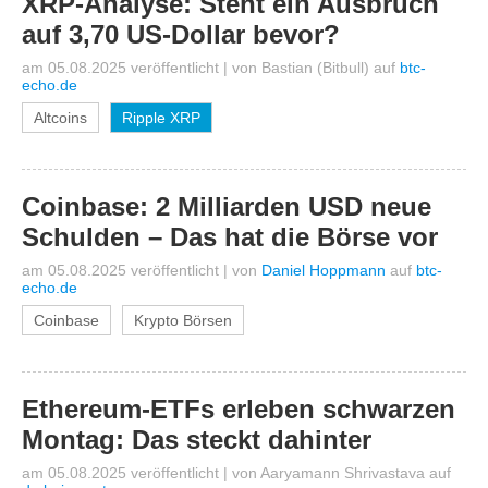
XRP-Analyse: Steht ein Ausbruch
auf 3,70 US-Dollar bevor?
am 05.08.2025 veröffentlicht
|
von
Bastian (Bitbull)
auf
btc-
echo.de
Altcoins
Ripple XRP
Coinbase: 2 Milliarden USD neue
Schulden – Das hat die Börse vor
am 05.08.2025 veröffentlicht
|
von
Daniel Hoppmann
auf
btc-
echo.de
Coinbase
Krypto Börsen
Ethereum-ETFs erleben schwarzen
Montag: Das steckt dahinter
am 05.08.2025 veröffentlicht
|
von
Aaryamann Shrivastava
auf