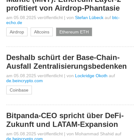
profitiert von Airdrop-Phantasie
am 05.08.2025 veröffentlicht
|
von
Stefan Lübeck
auf
btc-
echo.de
Airdrop
Altcoins
Ethereum ETH
Deshalb schürt der Base-Chain-
Ausfall Zentralisierungsbedenken
am 05.08.2025 veröffentlicht
|
von
Lockridge Okoth
auf
de.beincrypto.com
Coinbase
Bitpanda-CEO spricht über DeFi-
Zukunft und LATAM-Expansion
am 05.08.2025 veröffentlicht
|
von
Mohammad Shahid
auf
de.beincrypto.com