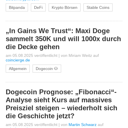
Bitpanda
DeFi
Krypto Börsen
Stable Coins
„In Gains We Trust“: Maxi Doge
sammelt 350K und will 1000x durch
die Decke gehen
am 05.08.2025 veröffentlicht
|
von
Miriam Weitz
auf
coincierge.de
Allgemein
Dogecoin 🐶
Dogecoin Prognose: „Fibonacci“-
Analyse sieht Kurs auf massives
Preisziel steigen – wiederholt sich
die Geschichte jetzt?
am 05.08.2025 veröffentlicht
|
von
Martin Schwarz
auf