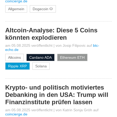
coincierge.de
Allgemein
Dogecoin 🐶
Altcoin-Analyse: Diese 5 Coins
könnten explodieren
am 05.08.2025 veröffentlicht
|
von
Josip Filipovic
auf
btc-
echo.de
Altcoins
Cardano ADA
Ethereum ETH
Ripple XRP
Solana
Krypto- und politisch motiviertes
Debanking in den USA: Trump will
Finanzinstitute prüfen lassen
am 05.08.2025 veröffentlicht
|
von
Katrin Sonja Gröh
auf
coincierge.de