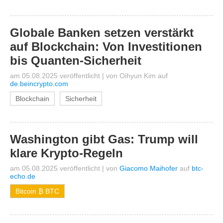
Globale Banken setzen verstärkt
auf Blockchain: Von Investitionen
bis Quanten-Sicherheit
am 05.08.2025 veröffentlicht
|
von
Oihyun Kim
auf
de.beincrypto.com
Blockchain
Sicherheit
Washington gibt Gas: Trump will
klare Krypto-Regeln
am 05.08.2025 veröffentlicht
|
von
Giacomo Maihofer
auf
btc-
echo.de
Bitcoin ₿ BTC