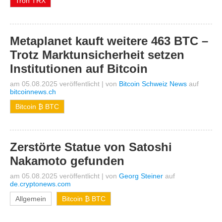
Tron TRX
Metaplanet kauft weitere 463 BTC –
Trotz Marktunsicherheit setzen
Institutionen auf Bitcoin
am 05.08.2025 veröffentlicht
|
von
Bitcoin Schweiz News
auf
bitcoinnews.ch
Bitcoin ₿ BTC
Zerstörte Statue von Satoshi
Nakamoto gefunden
am 05.08.2025 veröffentlicht
|
von
Georg Steiner
auf
de.cryptonews.com
Allgemein
Bitcoin ₿ BTC