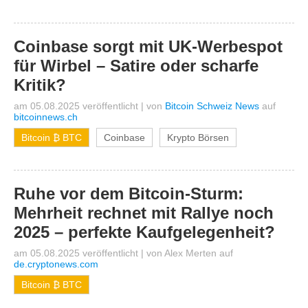
Coinbase sorgt mit UK-Werbespot
für Wirbel – Satire oder scharfe
Kritik?
am 05.08.2025 veröffentlicht
|
von
Bitcoin Schweiz News
auf
bitcoinnews.ch
Bitcoin ₿ BTC
Coinbase
Krypto Börsen
Ruhe vor dem Bitcoin-Sturm:
Mehrheit rechnet mit Rallye noch
2025 – perfekte Kaufgelegenheit?
am 05.08.2025 veröffentlicht
|
von
Alex Merten
auf
de.cryptonews.com
Bitcoin ₿ BTC