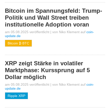
Bitcoin im Spannungsfeld: Trump-
Politik und Wall Street treiben
institutionelle Adoption voran
am 05.08.2025 veröffentlicht
|
von
Niko Klement
auf
coin-
update.de
Bitcoin ₿ BTC
XRP zeigt Stärke in volatiler
Marktphase: Kurssprung auf 5
Dollar möglich
am 05.08.2025 veröffentlicht
|
von
Niko Klement
auf
coin-
update.de
Ripple XRP