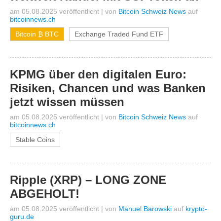
am 05.08.2025 veröffentlicht
|
von
Bitcoin Schweiz News
auf
bitcoinnews.ch
Bitcoin ₿ BTC
Exchange Traded Fund ETF
KPMG über den digitalen Euro:
Risiken, Chancen und was Banken
jetzt wissen müssen
am 05.08.2025 veröffentlicht
|
von
Bitcoin Schweiz News
auf
bitcoinnews.ch
Stable Coins
Ripple (XRP) – LONG ZONE
ABGEHOLT!
am 05.08.2025 veröffentlicht
|
von
Manuel Barowski
auf
krypto-
guru.de