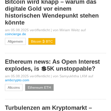
Bitcoin wird knapp – warum das
digitale Gold vor einem
historischen Wendepunkt stehen
könnte
am 05.08.2025 veröffentlicht
|
von
Miriam Weitz
auf
coincierge.de
Allgemein
Bitcoin ₿ BTC
Ethereum news: As Open Interest
explodes, is 💲5K unstoppable?
am 05.08.2025 veröffentlicht
|
von
Samyukhtha LKM
auf
ambcrypto.com
Altcoins
Ethereum ETH
Turbulenzen am Kryptomarkt –