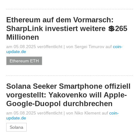
Ethereum auf dem Vormarsch:
SharpLink investiert weitere 💲265
Millionen
am 05.08.2025 veröffentlicht
|
von
Sergei Timurov
auf
coin-
update.de
Ethereum ETH
Solana Seeker Smartphone offiziell
vorgestellt: Yakovenko will Apple-
Google-Duopol durchbrechen
am 05.08.2025 veröffentlicht
|
von
Niko Klement
auf
coin-
update.de
Solana