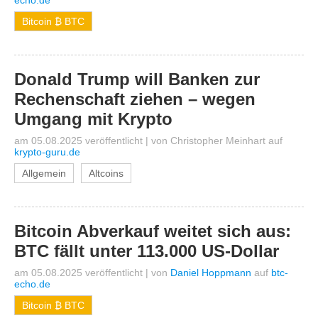
echo.de
Bitcoin ₿ BTC
Donald Trump will Banken zur
Rechenschaft ziehen – wegen
Umgang mit Krypto
am 05.08.2025 veröffentlicht
|
von
Christopher Meinhart
auf
krypto-guru.de
Allgemein
Altcoins
Bitcoin Abverkauf weitet sich aus:
BTC fällt unter 113.000 US-Dollar
am 05.08.2025 veröffentlicht
|
von
Daniel Hoppmann
auf
btc-
echo.de
Bitcoin ₿ BTC