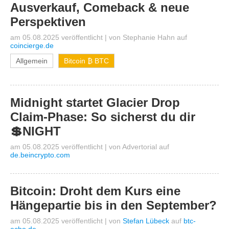
Ausverkauf, Comeback & neue
Perspektiven
am 05.08.2025 veröffentlicht
|
von
Stephanie Hahn
auf
coincierge.de
Allgemein
Bitcoin ₿ BTC
Midnight startet Glacier Drop
Claim-Phase: So sicherst du dir
💲NIGHT
am 05.08.2025 veröffentlicht
|
von
Advertorial
auf
de.beincrypto.com
Bitcoin: Droht dem Kurs eine
Hängepartie bis in den September?
am 05.08.2025 veröffentlicht
|
von
Stefan Lübeck
auf
btc-