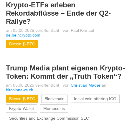
Krypto-ETFs erleben
Rekordabflüsse – Ende der Q2-
Rallye?
am 05.08.2025 veröffentlicht
|
von
Paul Kim
auf
de.beincrypto.com
Bitcoin ₿ BTC
Trump Media plant eigenen Krypto-
Token: Kommt der „Truth Token“?
am 05.08.2025 veröffentlicht
|
von
Christian Mäder
auf
bitcoinnews.ch
Bitcoin ₿ BTC
Blockchain
Initial coin offering ICO
Krypto-Wallet
Memecoins
Securities and Exchange Commission SEC