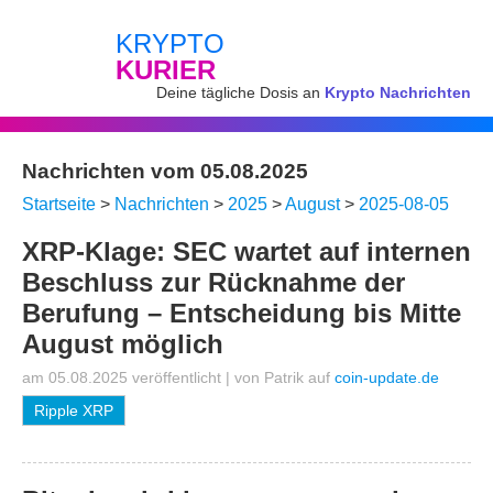
KRYPTO
KURIER
Deine tägliche Dosis an
Krypto Nachrichten
Nachrichten vom 05.08.2025
Startseite
>
Nachrichten
>
2025
>
August
>
2025-08-05
XRP-Klage: SEC wartet auf internen
Beschluss zur Rücknahme der
Berufung – Entscheidung bis Mitte
August möglich
am 05.08.2025 veröffentlicht
|
von
Patrik
auf
coin-update.de
Ripple XRP