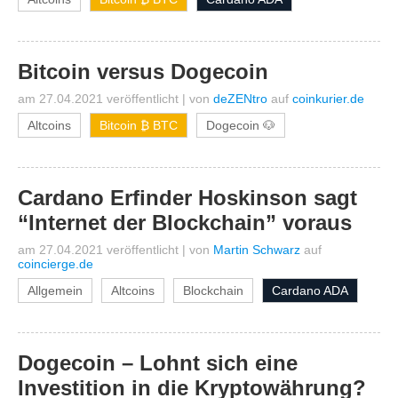
Bitcoin versus Dogecoin
am 27.04.2021 veröffentlicht
|
von
deZENtro
auf
coinkurier.de
Altcoins
Bitcoin ₿ BTC
Dogecoin 🐶
Cardano Erfinder Hoskinson sagt
“Internet der Blockchain” voraus
am 27.04.2021 veröffentlicht
|
von
Martin Schwarz
auf
coincierge.de
Allgemein
Altcoins
Blockchain
Cardano ADA
Dogecoin – Lohnt sich eine
Investition in die Kryptowährung?