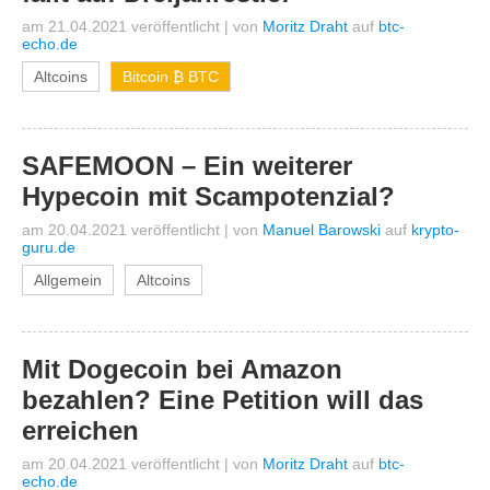
am 21.04.2021 veröffentlicht
|
von
Moritz Draht
auf
btc-
echo.de
Altcoins
Bitcoin ₿ BTC
SAFEMOON – Ein weiterer
Hypecoin mit Scampotenzial?
am 20.04.2021 veröffentlicht
|
von
Manuel Barowski
auf
krypto-
guru.de
Allgemein
Altcoins
Mit Dogecoin bei Amazon
bezahlen? Eine Petition will das
erreichen
am 20.04.2021 veröffentlicht
|
von
Moritz Draht
auf
btc-
echo.de