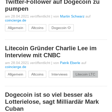
Twitter-Follower auf Dogecoin zu
pumpen
am 28.04.2021 veröffentlicht
|
von
Martin Schwarz
auf
coincierge.de
Allgemein
Altcoins
Dogecoin 🐶
Litecoin Gründer Charlie Lee im
Interview mit CNBC
am 28.04.2021 veröffentlicht
|
von
Patrik Eberle
auf
coincierge.de
Allgemein
Altcoins
Interviews
Litecoin LTC
Dogecoin ist so viel besser als
Lotterielose, sagt Milliardär Mark
Cuban