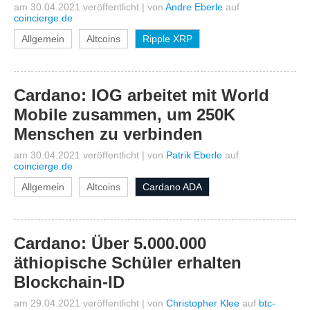
am 30.04.2021 veröffentlicht
|
von
Andre Eberle
auf
coincierge.de
Allgemein
Altcoins
Ripple XRP
Cardano: IOG arbeitet mit World
Mobile zusammen, um 250K
Menschen zu verbinden
am 30.04.2021 veröffentlicht
|
von
Patrik Eberle
auf
coincierge.de
Allgemein
Altcoins
Cardano ADA
Cardano: Über 5.000.000
äthiopische Schüler erhalten
Blockchain-ID
am 29.04.2021 veröffentlicht
|
von
Christopher Klee
auf
btc-