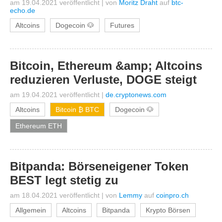
am 19.04.2021 veröffentlicht
|
von
Moritz Draht
auf
btc-
echo.de
Altcoins
Dogecoin 🐶
Futures
Bitcoin, Ethereum &amp; Altcoins
reduzieren Verluste, DOGE steigt
am 19.04.2021 veröffentlicht
|
de.cryptonews.com
Altcoins
Bitcoin ₿ BTC
Dogecoin 🐶
Ethereum ETH
Bitpanda: Börseneigener Token
BEST legt stetig zu
am 18.04.2021 veröffentlicht
|
von
Lemmy
auf
coinpro.ch
Allgemein
Altcoins
Bitpanda
Krypto Börsen