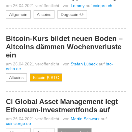
am 26.04.2021 veröffentlicht
|
von
Lemmy
auf
coinpro.ch
Allgemein
Altcoins
Dogecoin 🐶
Bitcoin-Kurs bildet neuen Boden –
Altcoins dämmen Wochenverluste
ein
am 26.04.2021 veröffentlicht
|
von
Stefan Lübeck
auf
btc-
echo.de
Altcoins
Bitcoin ₿ BTC
CI Global Asset Management legt
Ethereum-Investmentfonds auf
am 26.04.2021 veröffentlicht
|
von
Martin Schwarz
auf
coincierge.de