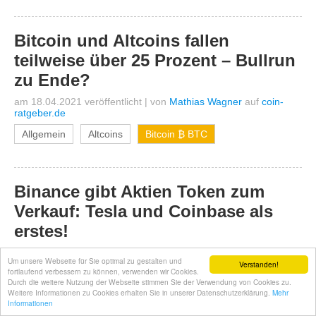
Bitcoin und Altcoins fallen
teilweise über 25 Prozent – Bullrun
zu Ende?
am 18.04.2021 veröffentlicht
|
von
Mathias Wagner
auf
coin-
ratgeber.de
Allgemein
Altcoins
Bitcoin ₿ BTC
Binance gibt Aktien Token zum
Verkauf: Tesla und Coinbase als
erstes!
am 18.04.2021 veröffentlicht
|
von
Jonas Franz
auf
krypto-
Um unsere Webseite für Sie optimal zu gestalten und
guru.de
Verstanden!
fortlaufend verbessern zu können, verwenden wir Cookies.
Durch die weitere Nutzung der Webseite stimmen Sie der Verwendung von Cookies zu.
Allgemein
Altcoins
Binance
Blockchain
Weitere Informationen zu Cookies erhalten Sie in unserer Datenschutzerklärung.
Mehr
Informationen
Coinbase
Krypto Börsen