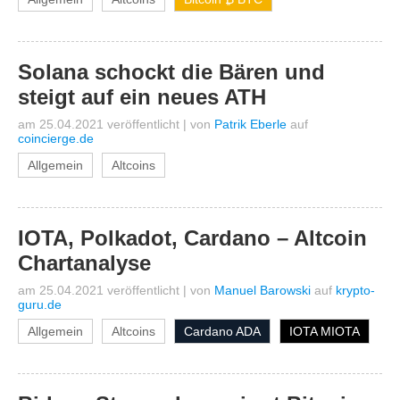
Solana schockt die Bären und
steigt auf ein neues ATH
am 25.04.2021 veröffentlicht
|
von
Patrik Eberle
auf
coincierge.de
Allgemein
Altcoins
IOTA, Polkadot, Cardano – Altcoin
Chartanalyse
am 25.04.2021 veröffentlicht
|
von
Manuel Barowski
auf
krypto-
guru.de
Allgemein
Altcoins
Cardano ADA
IOTA MIOTA