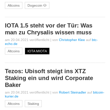
Altcoins
Dogecoin 🐶
IOTA 1.5 steht vor der Tür: Was
man zu Chrysalis wissen muss
am 20.04.2021 veröffentlicht
|
von
Christopher Klee
auf
btc-
echo.de
Altcoins
IOTA MIOTA
Tezos: Ubisoft steigt ins XTZ
Staking ein und wird Corporate
Baker
am 20.04.2021 veröffentlicht
|
von
Robert Steinadler
auf
bitcoin-
kurier.de
Altcoins
Staking