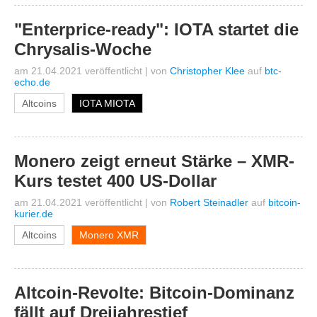
"Enterprice-ready": IOTA startet die
Chrysalis-Woche
am 21.04.2021 veröffentlicht
|
von
Christopher Klee
auf
btc-
echo.de
Altcoins
IOTA MIOTA
Monero zeigt erneut Stärke – XMR-
Kurs testet 400 US-Dollar
am 21.04.2021 veröffentlicht
|
von
Robert Steinadler
auf
bitcoin-
kurier.de
Altcoins
Monero XMR
Altcoin-Revolte: Bitcoin-Dominanz
fällt auf Dreijahrestief