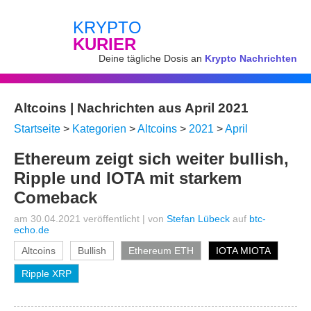
KRYPTO
KURIER
Deine tägliche Dosis an
Krypto Nachrichten
Altcoins | Nachrichten aus April 2021
Startseite
>
Kategorien
>
Altcoins
>
2021
>
April
Ethereum zeigt sich weiter bullish,
Ripple und IOTA mit starkem
Comeback
am 30.04.2021 veröffentlicht
|
von
Stefan Lübeck
auf
btc-
echo.de
Altcoins
Bullish
Ethereum ETH
IOTA MIOTA
Ripple XRP