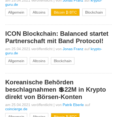
am 25.04.2021 veröffentlicht
|
von
Jonas Franz
auf
krypto-
guru.de
Allgemein
Altcoins
Bitcoin ₿ BTC
Blockchain
ICON Blockchain: Balanced startet
Partnerschaft mit Band Protocol!
am 25.04.2021 veröffentlicht
|
von
Jonas Franz
auf
krypto-
guru.de
Allgemein
Altcoins
Blockchain
Koreanische Behörden
beschlagnahmen 💲22M in Krypto
direkt von Börsen-Konten
am 25.04.2021 veröffentlicht
|
von
Patrik Eberle
auf
coincierge.de
Allgemein
Altcoins
Bitcoin ₿ BTC