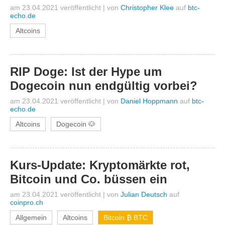
am 23.04.2021 veröffentlicht
|
von
Christopher Klee
auf
btc-
echo.de
Altcoins
RIP Doge: Ist der Hype um
Dogecoin nun endgültig vorbei?
am 23.04.2021 veröffentlicht
|
von
Daniel Hoppmann
auf
btc-
echo.de
Altcoins
Dogecoin 🐶
Kurs-Update: Kryptomärkte rot,
Bitcoin und Co. büssen ein
am 23.04.2021 veröffentlicht
|
von
Julian Deutsch
auf
coinpro.ch
Allgemein
Altcoins
Bitcoin ₿ BTC