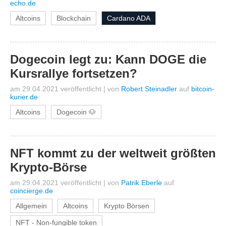
echo.de
Altcoins
Blockchain
Cardano ADA
Dogecoin legt zu: Kann DOGE die
Kursrallye fortsetzen?
am 29.04.2021 veröffentlicht
|
von
Robert Steinadler
auf
bitcoin-
kurier.de
Altcoins
Dogecoin 🐶
NFT kommt zu der weltweit größten
Krypto-Börse
am 29.04.2021 veröffentlicht
|
von
Patrik Eberle
auf
coincierge.de
Allgemein
Altcoins
Krypto Börsen
NFT - Non-fungible token