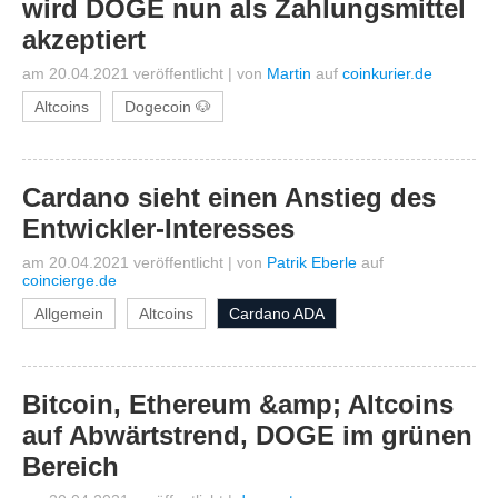
wird DOGE nun als Zahlungsmittel
akzeptiert
am 20.04.2021 veröffentlicht
|
von
Martin
auf
coinkurier.de
Altcoins
Dogecoin 🐶
Cardano sieht einen Anstieg des
Entwickler-Interesses
am 20.04.2021 veröffentlicht
|
von
Patrik Eberle
auf
coincierge.de
Allgemein
Altcoins
Cardano ADA
Bitcoin, Ethereum &amp; Altcoins
auf Abwärtstrend, DOGE im grünen
Bereich