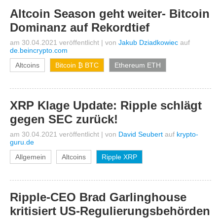
Altcoin Season geht weiter- Bitcoin
Dominanz auf Rekordtief
am 30.04.2021 veröffentlicht
|
von
Jakub Dziadkowiec
auf
de.beincrypto.com
Altcoins
Bitcoin ₿ BTC
Ethereum ETH
XRP Klage Update: Ripple schlägt
gegen SEC zurück!
am 30.04.2021 veröffentlicht
|
von
David Seubert
auf
krypto-
guru.de
Allgemein
Altcoins
Ripple XRP
Ripple-CEO Brad Garlinghouse
kritisiert US-Regulierungsbehörden