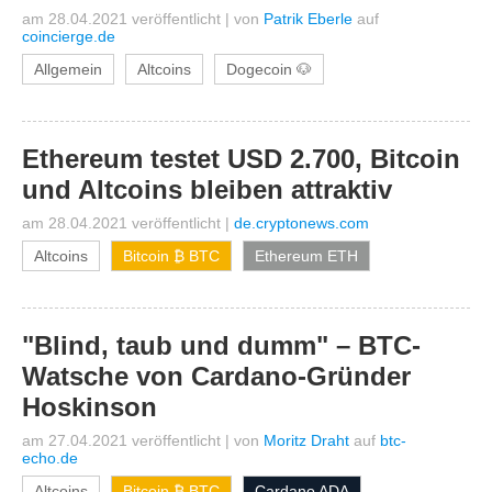
am 28.04.2021 veröffentlicht
|
von
Patrik Eberle
auf
coincierge.de
Allgemein
Altcoins
Dogecoin 🐶
Ethereum testet USD 2.700, Bitcoin
und Altcoins bleiben attraktiv
am 28.04.2021 veröffentlicht
|
de.cryptonews.com
Altcoins
Bitcoin ₿ BTC
Ethereum ETH
"Blind, taub und dumm" – BTC-
Watsche von Cardano-Gründer
Hoskinson
am 27.04.2021 veröffentlicht
|
von
Moritz Draht
auf
btc-
echo.de
Altcoins
Bitcoin ₿ BTC
Cardano ADA