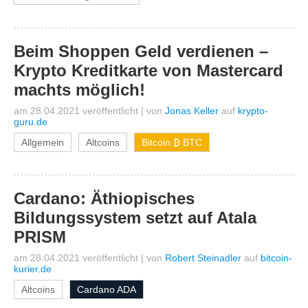
Beim Shoppen Geld verdienen –
Krypto Kreditkarte von Mastercard
machts möglich!
am 28.04.2021 veröffentlicht
|
von
Jonas Keller
auf
krypto-
guru.de
Allgemein
Altcoins
Bitcoin ₿ BTC
Cardano: Äthiopisches
Bildungssystem setzt auf Atala
PRISM
am 28.04.2021 veröffentlicht
|
von
Robert Steinadler
auf
bitcoin-
kurier.de
Altcoins
Cardano ADA