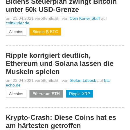
Bidens Steuerplan zwingt Bitcoin
unter 50k USD-Grenze
am 23.04.2021 veröffentlicht
|
von
Coin Kurier Staff
auf
coinkurier.de
Altcoins
Bitcoin ₿ BTC
Ripple korrigiert deutlich,
Ethereum und Solana lassen die
Muskeln spielen
am 23.04.2021 veröffentlicht
|
von
Stefan Lübeck
auf
btc-
echo.de
Altcoins
Ethereum ETH
Ripple XRP
Krypto-Crash: Diese Coins hat es
am härtesten getroffen