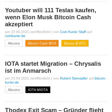
Youtuber will 111 Teslas kaufen,
wenn Elon Musk Bitcoin Cash
akzeptiert
am 23.04.2021 veröffentlicht
|
von
Coin Kurier Staff
auf
coinkurier.de
Altcoins
Bitcoin Cash BCH
Bitcoin ₿ BTC
IOTA startet Migration – Chrysalis
ist im Anmarsch
am 23.04.2021 veröffentlicht
|
von
Robert Steinadler
auf
bitcoin-
kurier.de
Altcoins
IOTA MIOTA
Thodex Exit Scam – Gründer flieht