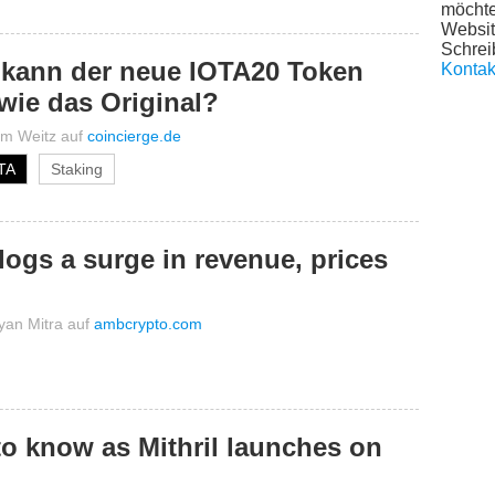
möchte
Websit
Schrei
– kann der neue IOTA20 Token
Kontak
wie das Original?
am Weitz
auf
coincierge.de
TA
Staking
 logs a surge in revenue, prices
yan Mitra
auf
ambcrypto.com
o know as Mithril launches on