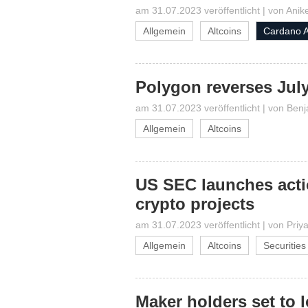
am 31.07.2023 veröffentlicht
|
von
Anik
Allgemein
Altcoins
Cardano 
Polygon reverses July
am 31.07.2023 veröffentlicht
|
von
Benj
Allgemein
Altcoins
US SEC launches acti
crypto projects
am 31.07.2023 veröffentlicht
|
von
Priy
Allgemein
Altcoins
Securitie
Maker holders set to 