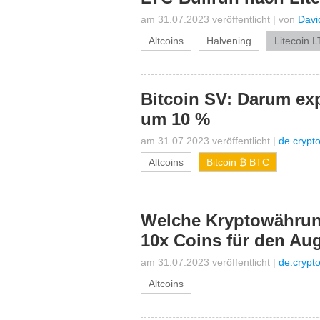
am 31.07.2023 veröffentlicht
|
von
Davi
Altcoins
Halvening
Litecoin 
Bitcoin SV: Darum expl
um 10 %
am 31.07.2023 veröffentlicht
|
de.crypt
Altcoins
Bitcoin ₿ BTC
Welche Kryptowährun
10x Coins für den Au
am 31.07.2023 veröffentlicht
|
de.crypt
Altcoins