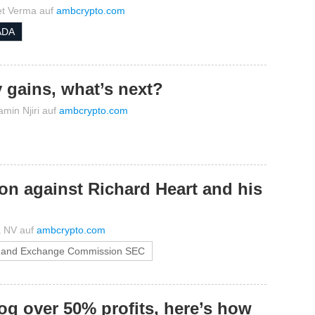
et Verma
auf
ambcrypto.com
ADA
 gains, what’s next?
amin Njiri
auf
ambcrypto.com
on against Richard Heart and his
a NV
auf
ambcrypto.com
s and Exchange Commission SEC
log over 50% profits, here’s how