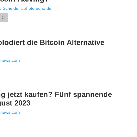
d Scheider
auf
btc-echo.de
LTC
odiert die Bitcoin Alternative
onews.com
g jetzt kaufen? Fünf spannende
gust 2023
onews.com