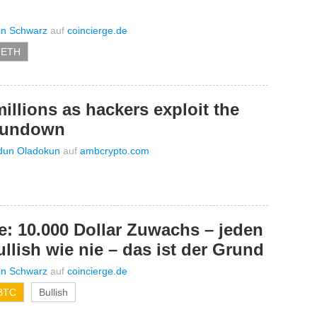
in Schwarz
auf
coincierge.de
 ETH
illions as hackers exploit the
 rundown
dun Oladokun
auf
ambcrypto.com
e: 10.000 Dollar Zuwachs – jeden
llish wie nie – das ist der Grund
in Schwarz
auf
coincierge.de
 BTC
Bullish