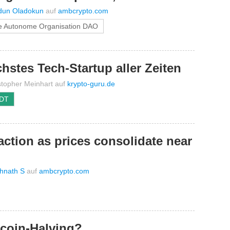
dun Oladokun
auf
ambcrypto.com
e Autonome Organisation DAO
chstes Tech-Startup aller Zeiten
stopher Meinhart
auf
krypto-guru.de
SDT
action as prices consolidate near
hnath S
auf
ambcrypto.com
ecoin-Halving?