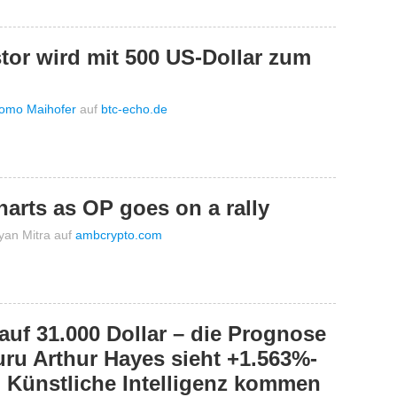
tor wird mit 500 US-Dollar zum
omo Maihofer
auf
btc-echo.de
arts as OP goes on a rally
yan Mitra
auf
ambcrypto.com
uf 31.000 Dollar – die Prognose
ru Arthur Hayes sieht +1.563%-
 Künstliche Intelligenz kommen