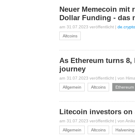
Neuer Memecoin mit r
Dollar Funding - das 
am 31.07.2023 veröffentlicht
|
de.crypt
Altcoins
As Ethereum turns 8, h
journey
am 31.07.2023 veröffentlicht
|
von
Hima
Allgemein
Altcoins
Ethereum
Litecoin investors on
am 31.07.2023 veröffentlicht
|
von
Anik
Allgemein
Altcoins
Halvening