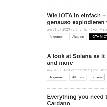
Wie IOTA in einfach 
genauso explodieren 
am 31.07.2023 veröffentlicht
|
von
Miri
Allgemein
Altcoins
IOTA MIO
A look at Solana as it
and more
am 31.07.2023 veröffentlicht
|
von
Dipa
Allgemein
Altcoins
Solana
Everything you need t
Cardano