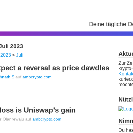
Deine tägliche 
Juli 2023
Aktue
>
2023
>
Juli
Zur Zei
pect a reversal as price dawdles
krypto-
Kontak
hnath S
auf
ambcrypto.com
kurier.
möchte
Nütz
loss is Uniswap’s gain
or Olanrewaju
auf
ambcrypto.com
Nimm
Du has