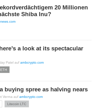
ekordverdächtigem 20 Millionen
nächste Shiba Inu?
onews.com
ere’s a look at its spectacular
lay Patel
auf
ambcrypto.com
 ETH
 a buying spree as halving nears
et Verma
auf
ambcrypto.com
Litecoin LTC