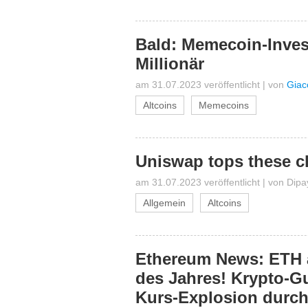
Bald: Memecoin-Inves
Millionär
am 31.07.2023 veröffentlicht
|
von
Giac
Altcoins
Memecoins
Uniswap tops these ch
am 31.07.2023 veröffentlicht
|
von
Dipa
Allgemein
Altcoins
Ethereum News: ETH a
des Jahres! Krypto-Gu
Kurs-Explosion durch