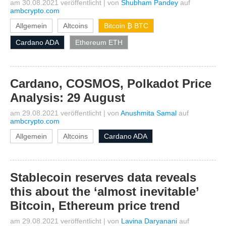
am 30.08.2021 veröffentlicht
|
von
Shubham Pandey
auf
ambcrypto.com
Allgemein
Altcoins
Bitcoin ₿ BTC
Cardano ADA
Ethereum ETH
Cardano, COSMOS, Polkadot Price
Analysis: 29 August
am 29.08.2021 veröffentlicht
|
von
Anushmita Samal
auf
ambcrypto.com
Allgemein
Altcoins
Cardano ADA
Stablecoin reserves data reveals
this about the ‘almost inevitable’
Bitcoin, Ethereum price trend
am 29.08.2021 veröffentlicht
|
von
Lavina Daryanani
auf