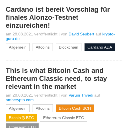
Cardano ist bereit Vorschlag für
finales Alonzo-Testnet
einzureichen!
am 28.08.2021 veröffentlicht
|
von
David Seubert
auf
krypto-
guru.de
Allgemein
Altcoins
Blockchain
Cardano ADA
This is what Bitcoin Cash and
Ethereum Classic need, to stay
relevant in the market
am 28.08.2021 veröffentlicht
|
von
Varuni Trivedi
auf
ambcrypto.com
Allgemein
Altcoins
Bitcoin Cash BCH
Bitcoin ₿ BTC
Ethereum Classic ETC
Ethereum ETH