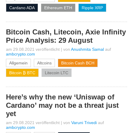
Cardano ADA
Ethereum ETH
Ripple XRP
Bitcoin Cash, Litecoin, Axie Infinity
Price Analysis: 29 August
am 29.08.2021 veröffentlicht
|
von
Anushmita Samal
auf
ambcrypto.com
Allgemein
Altcoins
Bitcoin Cash BCH
Bitcoin ₿ BTC
Litecoin LTC
Here’s why the new ‘Uniswap of
Cardano’ may not be a threat just
yet
am 29.08.2021 veröffentlicht
|
von
Varuni Trivedi
auf
ambcrypto.com