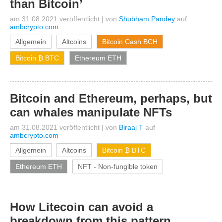
than Bitcoin’
am 31.08.2021 veröffentlicht
|
von
Shubham Pandey
auf
ambcrypto.com
Allgemein
Altcoins
Bitcoin Cash BCH
Bitcoin ₿ BTC
Ethereum ETH
Bitcoin and Ethereum, perhaps, but
can whales manipulate NFTs
am 31.08.2021 veröffentlicht
|
von
Biraaj T
auf
ambcrypto.com
Allgemein
Altcoins
Bitcoin ₿ BTC
Ethereum ETH
NFT - Non-fungible token
How Litecoin can avoid a
breakdown from this pattern