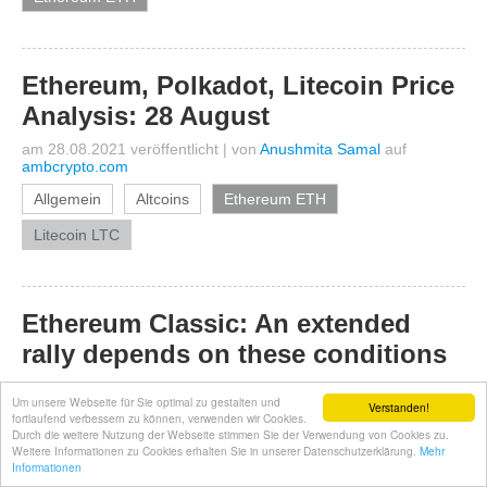
Ethereum, Polkadot, Litecoin Price
Analysis: 28 August
am 28.08.2021 veröffentlicht
|
von
Anushmita Samal
auf
ambcrypto.com
Allgemein
Altcoins
Ethereum ETH
Litecoin LTC
Ethereum Classic: An extended
rally depends on these conditions
am 28.08.2021 veröffentlicht
|
von
Saif Naqvi
auf
Um unsere Webseite für Sie optimal zu gestalten und
ambcrypto.com
Verstanden!
fortlaufend verbessern zu können, verwenden wir Cookies.
Durch die weitere Nutzung der Webseite stimmen Sie der Verwendung von Cookies zu.
Allgemein
Altcoins
Ethereum Classic ETC
Weitere Informationen zu Cookies erhalten Sie in unserer Datenschutzerklärung.
Mehr
Informationen
Ethereum ETH