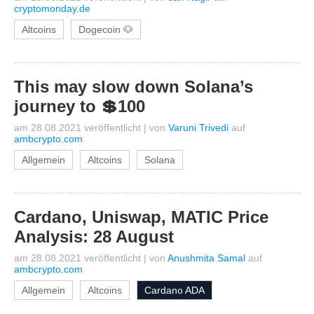
cryptomonday.de
Altcoins
Dogecoin 🐶
This may slow down Solana’s
journey to 💲100
am 28.08.2021 veröffentlicht
|
von
Varuni Trivedi
auf
ambcrypto.com
Allgemein
Altcoins
Solana
Cardano, Uniswap, MATIC Price
Analysis: 28 August
am 28.08.2021 veröffentlicht
|
von
Anushmita Samal
auf
ambcrypto.com
Allgemein
Altcoins
Cardano ADA