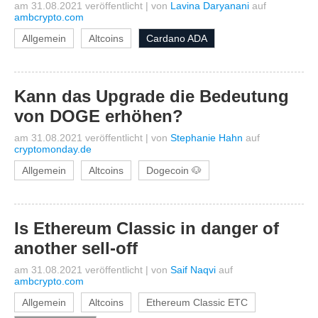
am 31.08.2021 veröffentlicht
|
von
Lavina Daryanani
auf
ambcrypto.com
Allgemein
Altcoins
Cardano ADA
Kann das Upgrade die Bedeutung
von DOGE erhöhen?
am 31.08.2021 veröffentlicht
|
von
Stephanie Hahn
auf
cryptomonday.de
Allgemein
Altcoins
Dogecoin 🐶
Is Ethereum Classic in danger of
another sell-off
am 31.08.2021 veröffentlicht
|
von
Saif Naqvi
auf
ambcrypto.com
Allgemein
Altcoins
Ethereum Classic ETC