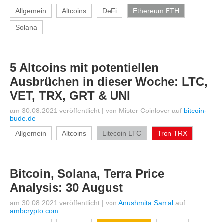
Allgemein
Altcoins
DeFi
Ethereum ETH
Solana
5 Altcoins mit potentiellen
Ausbrüchen in dieser Woche: LTC,
VET, TRX, GRT & UNI
am 30.08.2021 veröffentlicht
|
von
Mister Coinlover
auf
bitcoin-
bude.de
Allgemein
Altcoins
Litecoin LTC
Tron TRX
Bitcoin, Solana, Terra Price
Analysis: 30 August
am 30.08.2021 veröffentlicht
|
von
Anushmita Samal
auf
ambcrypto.com