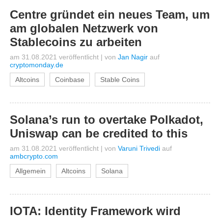
Centre gründet ein neues Team, um
am globalen Netzwerk von
Stablecoins zu arbeiten
am 31.08.2021 veröffentlicht
|
von
Jan Nagir
auf
cryptomonday.de
Altcoins
Coinbase
Stable Coins
Solana’s run to overtake Polkadot,
Uniswap can be credited to this
am 31.08.2021 veröffentlicht
|
von
Varuni Trivedi
auf
ambcrypto.com
Allgemein
Altcoins
Solana
IOTA: Identity Framework wird