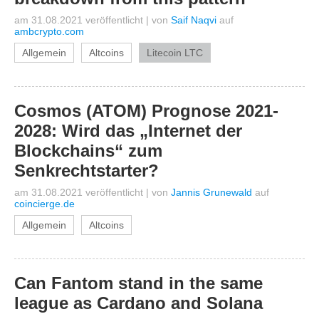
am 31.08.2021 veröffentlicht
|
von
Saif Naqvi
auf
ambcrypto.com
Allgemein
Altcoins
Litecoin LTC
Cosmos (ATOM) Prognose 2021-
2028: Wird das „Internet der
Blockchains“ zum
Senkrechtstarter?
am 31.08.2021 veröffentlicht
|
von
Jannis Grunewald
auf
coincierge.de
Allgemein
Altcoins
Can Fantom stand in the same
league as Cardano and Solana