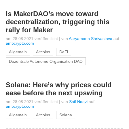
Is MakerDAO’s move toward
decentralization, triggering this
rally for Maker
am 28.08.2021 veröffentlicht
|
von
Aaryamann Shrivastava
auf
ambcrypto.com
Allgemein
Altcoins
DeFi
Dezentrale Autonome Organisation DAO
Solana: Here’s why prices could
ease before the next upswing
am 28.08.2021 veröffentlicht
|
von
Saif Naqvi
auf
ambcrypto.com
Allgemein
Altcoins
Solana