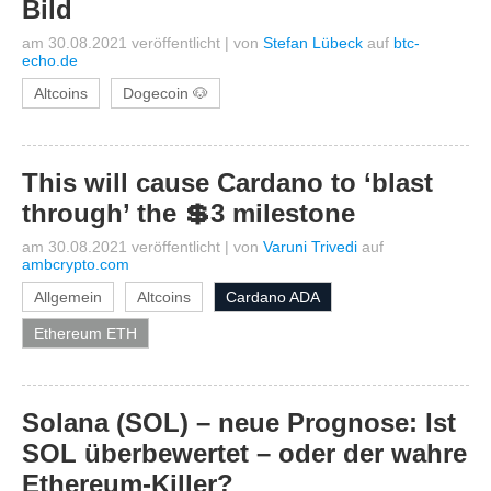
Bild
am 30.08.2021 veröffentlicht
|
von
Stefan Lübeck
auf
btc-
echo.de
Altcoins
Dogecoin 🐶
This will cause Cardano to ‘blast
through’ the 💲3 milestone
am 30.08.2021 veröffentlicht
|
von
Varuni Trivedi
auf
ambcrypto.com
Allgemein
Altcoins
Cardano ADA
Ethereum ETH
Solana (SOL) – neue Prognose: Ist
SOL überbewertet – oder der wahre
Ethereum-Killer?