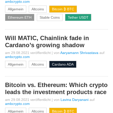
ambcrypto.com
Allgemein
Altcoins
Bitcoin ₿ BTC
Ethereum ETH
Stable Coins
Tether USDT
Will MATIC, Chainlink fade in
Cardano’s growing shadow
am 29.08.2021 veröffentlicht
|
von
Aaryamann Shrivastava
auf
ambcrypto.com
Allgemein
Altcoins
Cardano ADA
Bitcoin vs. Ethereum: Which crypto
leads the investment products race
am 29.08.2021 veröffentlicht
|
von
Lavina Daryanani
auf
ambcrypto.com
Allgemein
Altcoins
Bitcoin ₿ BTC