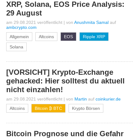
XRP, Solana, EOS Price Analysis:
29 August
am 29.08.2021 veröffentlicht
|
von
Anushmita Samal
auf
ambcrypto.com
Allgemein
Altcoins
EOS
Ripple XRP
Solana
[VORSICHT] Krypto-Exchange
gehacked: Hier solltest du aktuell
nicht einzahlen!
am 29.08.2021 veröffentlicht
|
von
Martin
auf
coinkurier.de
Altcoins
Bitcoin ₿ BTC
Krypto Börsen
Bitcoin Prognose und die Gefahr