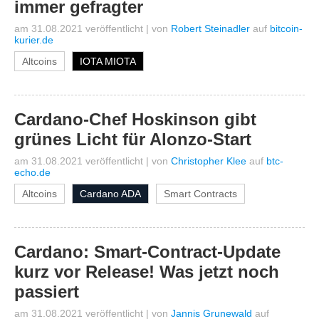
immer gefragter
am 31.08.2021 veröffentlicht
|
von
Robert Steinadler
auf
bitcoin-
kurier.de
Altcoins
IOTA MIOTA
Cardano-Chef Hoskinson gibt
grünes Licht für Alonzo-Start
am 31.08.2021 veröffentlicht
|
von
Christopher Klee
auf
btc-
echo.de
Altcoins
Cardano ADA
Smart Contracts
Cardano: Smart-Contract-Update
kurz vor Release! Was jetzt noch
passiert
am 31.08.2021 veröffentlicht
|
von
Jannis Grunewald
auf