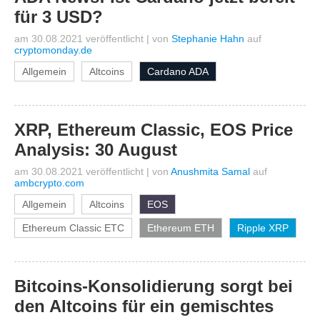
für 3 USD?
am 30.08.2021 veröffentlicht
|
von
Stephanie Hahn
auf
cryptomonday.de
Allgemein
Altcoins
Cardano ADA
XRP, Ethereum Classic, EOS Price
Analysis: 30 August
am 30.08.2021 veröffentlicht
|
von
Anushmita Samal
auf
ambcrypto.com
Allgemein
Altcoins
EOS
Ethereum Classic ETC
Ethereum ETH
Ripple XRP
Bitcoins-Konsolidierung sorgt bei
den Altcoins für ein gemischtes