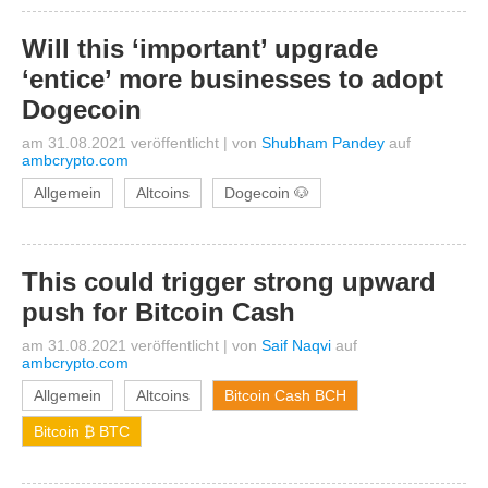
Will this ‘important’ upgrade
‘entice’ more businesses to adopt
Dogecoin
am 31.08.2021 veröffentlicht
|
von
Shubham Pandey
auf
ambcrypto.com
Allgemein
Altcoins
Dogecoin 🐶
This could trigger strong upward
push for Bitcoin Cash
am 31.08.2021 veröffentlicht
|
von
Saif Naqvi
auf
ambcrypto.com
Allgemein
Altcoins
Bitcoin Cash BCH
Bitcoin ₿ BTC