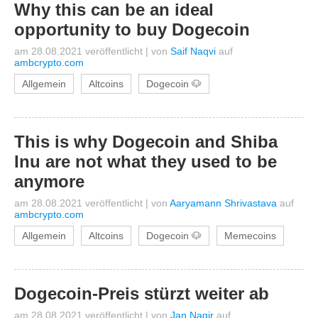
Why this can be an ideal
opportunity to buy Dogecoin
am 28.08.2021 veröffentlicht
|
von
Saif Naqvi
auf
ambcrypto.com
Allgemein
Altcoins
Dogecoin 🐶
This is why Dogecoin and Shiba
Inu are not what they used to be
anymore
am 28.08.2021 veröffentlicht
|
von
Aaryamann Shrivastava
auf
ambcrypto.com
Allgemein
Altcoins
Dogecoin 🐶
Memecoins
Dogecoin-Preis stürzt weiter ab
am 28.08.2021 veröffentlicht
|
von
Jan Nagir
auf