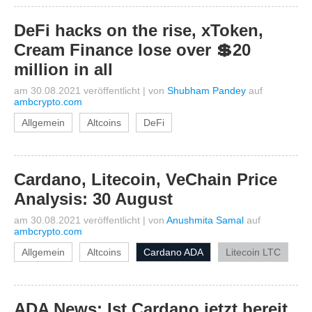
DeFi hacks on the rise, xToken,
Cream Finance lose over 💲20
million in all
am 30.08.2021 veröffentlicht
|
von
Shubham Pandey
auf
ambcrypto.com
Allgemein
Altcoins
DeFi
Cardano, Litecoin, VeChain Price
Analysis: 30 August
am 30.08.2021 veröffentlicht
|
von
Anushmita Samal
auf
ambcrypto.com
Allgemein
Altcoins
Cardano ADA
Litecoin LTC
ADA News: Ist Cardano jetzt bereit