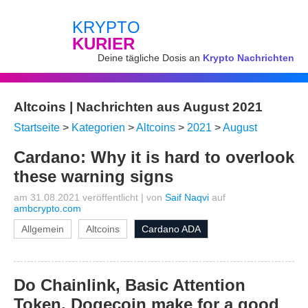
KRYPTO
KURIER
Deine tägliche Dosis an
Krypto Nachrichten
Altcoins | Nachrichten aus August 2021
Startseite
>
Kategorien
>
Altcoins
>
2021
>
August
Cardano: Why it is hard to overlook
these warning signs
am 31.08.2021 veröffentlicht
|
von
Saif Naqvi
auf
ambcrypto.com
Allgemein
Altcoins
Cardano ADA
Do Chainlink, Basic Attention
Token, Dogecoin make for a good