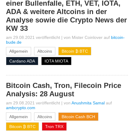
einer Bullenfalle, ETH, VET, IOTA,
ADA & weitere Altcoins in der
Analyse sowie die Crypto News der
KW 33
am 29.08.2021 veröffentlicht
|
von
Mister Coinlover
auf
bitcoin-
bude.de
Allgemein
Altcoins
Bitcoin ₿ BTC
Cardano ADA
IOTA MIOTA
Bitcoin Cash, Tron, Filecoin Price
Analysis: 28 August
am 29.08.2021 veröffentlicht
|
von
Anushmita Samal
auf
ambcrypto.com
Allgemein
Altcoins
Bitcoin Cash BCH
Bitcoin ₿ BTC
Tron TRX