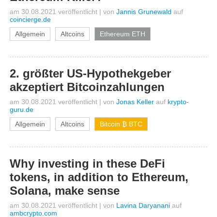
am 30.08.2021 veröffentlicht
|
von
Jannis Grunewald
auf
coincierge.de
Allgemein
Altcoins
Ethereum ETH
2. größter US-Hypothekgeber
akzeptiert Bitcoinzahlungen
am 30.08.2021 veröffentlicht
|
von
Jonas Keller
auf
krypto-
guru.de
Allgemein
Altcoins
Bitcoin ₿ BTC
Why investing in these DeFi
tokens, in addition to Ethereum,
Solana, make sense
am 30.08.2021 veröffentlicht
|
von
Lavina Daryanani
auf
ambcrypto.com