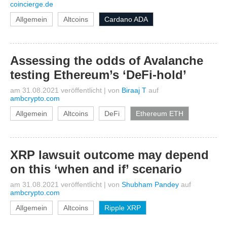
coincierge.de
Allgemein
Altcoins
Cardano ADA
Assessing the odds of Avalanche
testing Ethereum’s ‘DeFi-hold’
am 31.08.2021 veröffentlicht
|
von
Biraaj T
auf
ambcrypto.com
Allgemein
Altcoins
DeFi
Ethereum ETH
XRP lawsuit outcome may depend
on this ‘when and if’ scenario
am 31.08.2021 veröffentlicht
|
von
Shubham Pandey
auf
ambcrypto.com
Allgemein
Altcoins
Ripple XRP