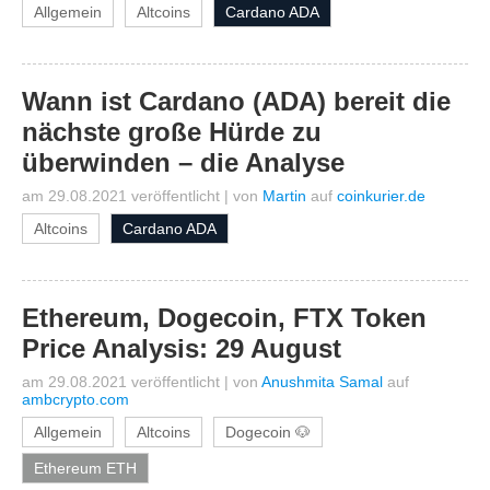
Allgemein
Altcoins
Cardano ADA
Wann ist Cardano (ADA) bereit die
nächste große Hürde zu
überwinden – die Analyse
am 29.08.2021 veröffentlicht
|
von
Martin
auf
coinkurier.de
Altcoins
Cardano ADA
Ethereum, Dogecoin, FTX Token
Price Analysis: 29 August
am 29.08.2021 veröffentlicht
|
von
Anushmita Samal
auf
ambcrypto.com
Allgemein
Altcoins
Dogecoin 🐶
Ethereum ETH