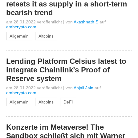
retests it as supply in a short-term
bearish trend
am 28.01.2022 veröffentlicht
|
von
Akashnath S
auf
ambcrypto.com
Allgemein
Altcoins
Lending Platform Celsius latest to
integrate Chainlink’s Proof of
Reserve system
am 28.01.2022 veröffentlicht
|
von
Anjali Jain
auf
ambcrypto.com
Allgemein
Altcoins
DeFi
Konzerte im Metaverse! The
Sandbox schließt sich mit Warner