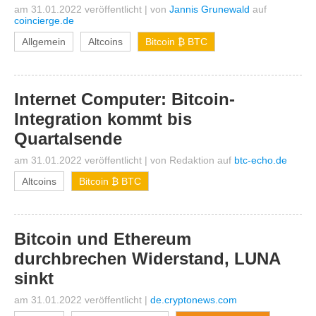
am 31.01.2022 veröffentlicht
|
von
Jannis Grunewald
auf
coincierge.de
Allgemein
Altcoins
Bitcoin ₿ BTC
Internet Computer: Bitcoin-
Integration kommt bis
Quartalsende
am 31.01.2022 veröffentlicht
|
von
Redaktion
auf
btc-echo.de
Altcoins
Bitcoin ₿ BTC
Bitcoin und Ethereum
durchbrechen Widerstand, LUNA
sinkt
am 31.01.2022 veröffentlicht
|
de.cryptonews.com