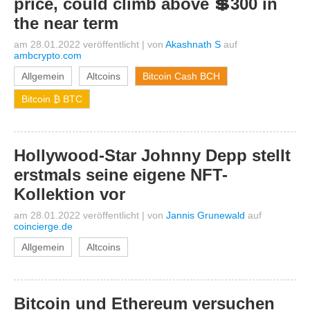
price, could climb above 💲300 in
the near term
am 28.01.2022 veröffentlicht
|
von
Akashnath S
auf
ambcrypto.com
Allgemein
Altcoins
Bitcoin Cash BCH
Bitcoin ₿ BTC
Hollywood-Star Johnny Depp stellt
erstmals seine eigene NFT-
Kollektion vor
am 28.01.2022 veröffentlicht
|
von
Jannis Grunewald
auf
coincierge.de
Allgemein
Altcoins
Bitcoin und Ethereum versuchen