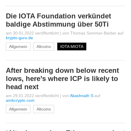
Die IOTA Foundation verkündet
baldige Abstimmung über 50Ti
am 30.01.2022 veröffentlicht
|
von
Thomas Sommer-Barber
auf
krypto-guru.de
Allgemein
Altcoins
IOTA MIOTA
After breaking down below recent
lows, here’s where ICP is likely to
head next
am 29.01.2022 veröffentlicht
|
von
Akashnath S
auf
ambcrypto.com
Allgemein
Altcoins