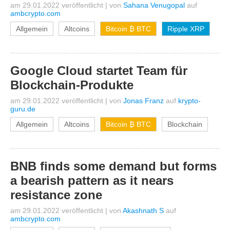
am 29.01.2022 veröffentlicht
|
von
Sahana Venugopal
auf
ambcrypto.com
Allgemein
Altcoins
Bitcoin ₿ BTC
Ripple XRP
Google Cloud startet Team für
Blockchain-Produkte
am 29.01.2022 veröffentlicht
|
von
Jonas Franz
auf
krypto-
guru.de
Allgemein
Altcoins
Bitcoin ₿ BTC
Blockchain
BNB finds some demand but forms
a bearish pattern as it nears
resistance zone
am 29.01.2022 veröffentlicht
|
von
Akashnath S
auf
ambcrypto.com