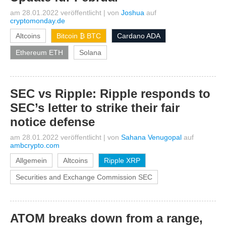
am 28.01.2022 veröffentlicht
|
von
Joshua
auf
cryptomonday.de
Altcoins
Bitcoin ₿ BTC
Cardano ADA
Ethereum ETH
Solana
SEC vs Ripple: Ripple responds to
SEC’s letter to strike their fair
notice defense
am 28.01.2022 veröffentlicht
|
von
Sahana Venugopal
auf
ambcrypto.com
Allgemein
Altcoins
Ripple XRP
Securities and Exchange Commission SEC
ATOM breaks down from a range,