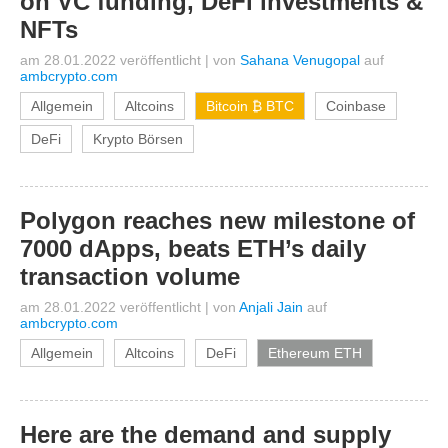
on VC funding, DeFi investments &
NFTs
am 28.01.2022 veröffentlicht
|
von
Sahana Venugopal
auf
ambcrypto.com
Allgemein
Altcoins
Bitcoin ₿ BTC
Coinbase
DeFi
Krypto Börsen
Polygon reaches new milestone of
7000 dApps, beats ETH’s daily
transaction volume
am 28.01.2022 veröffentlicht
|
von
Anjali Jain
auf
ambcrypto.com
Allgemein
Altcoins
DeFi
Ethereum ETH
Here are the demand and supply