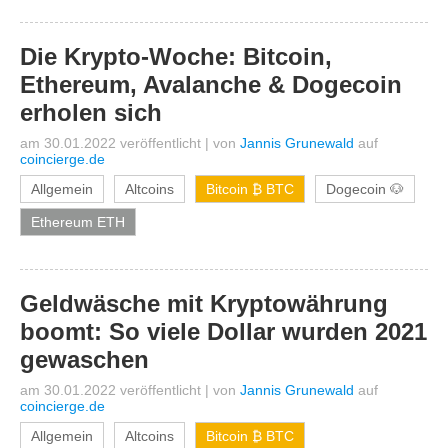
Die Krypto-Woche: Bitcoin,
Ethereum, Avalanche & Dogecoin
erholen sich
am 30.01.2022 veröffentlicht
|
von
Jannis Grunewald
auf
coincierge.de
Allgemein
Altcoins
Bitcoin ₿ BTC
Dogecoin 🐶
Ethereum ETH
Geldwäsche mit Kryptowährung
boomt: So viele Dollar wurden 2021
gewaschen
am 30.01.2022 veröffentlicht
|
von
Jannis Grunewald
auf
coincierge.de
Allgemein
Altcoins
Bitcoin ₿ BTC