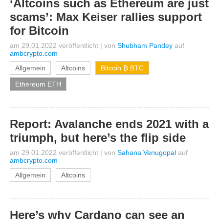
‘Altcoins such as Ethereum are just
scams’: Max Keiser rallies support
for Bitcoin
am 29.01.2022 veröffentlicht
|
von
Shubham Pandey
auf
ambcrypto.com
Allgemein
Altcoins
Bitcoin ₿ BTC
Ethereum ETH
Report: Avalanche ends 2021 with a
triumph, but here’s the flip side
am 29.01.2022 veröffentlicht
|
von
Sahana Venugopal
auf
ambcrypto.com
Allgemein
Altcoins
Here’s why Cardano can see an