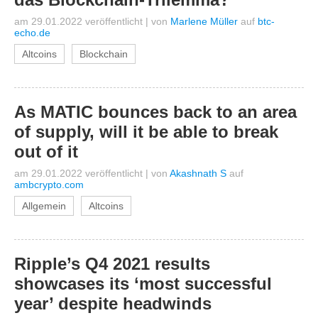
am 29.01.2022 veröffentlicht
|
von
Marlene Müller
auf
btc-
echo.de
Altcoins
Blockchain
As MATIC bounces back to an area
of supply, will it be able to break
out of it
am 29.01.2022 veröffentlicht
|
von
Akashnath S
auf
ambcrypto.com
Allgemein
Altcoins
Ripple’s Q4 2021 results
showcases its ‘most successful
year’ despite headwinds