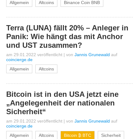
Allgemein
Altcoins
Binance Coin BNB
Terra (LUNA) fällt 20% – Anleger in
Panik: Wie hängt das mit Anchor
und UST zusammen?
am 29.01.2022 veröffentlicht
|
von
Jannis Grunewald
auf
coincierge.de
Allgemein
Altcoins
Bitcoin ist in den USA jetzt eine
„Angelegenheit der nationalen
Sicherheit“
am 29.01.2022 veröffentlicht
|
von
Jannis Grunewald
auf
coincierge.de
Allgemein
Altcoins
Bitcoin ₿ BTC
Sicherheit