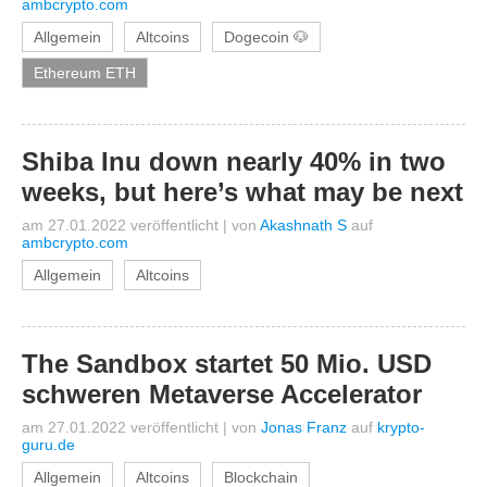
ambcrypto.com
Allgemein
Altcoins
Dogecoin 🐶
Ethereum ETH
Shiba Inu down nearly 40% in two
weeks, but here’s what may be next
am 27.01.2022 veröffentlicht
|
von
Akashnath S
auf
ambcrypto.com
Allgemein
Altcoins
The Sandbox startet 50 Mio. USD
schweren Metaverse Accelerator
am 27.01.2022 veröffentlicht
|
von
Jonas Franz
auf
krypto-
guru.de
Allgemein
Altcoins
Blockchain