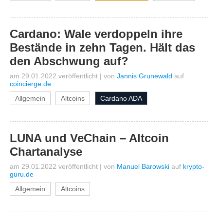
Cardano: Wale verdoppeln ihre
Bestände in zehn Tagen. Hält das
den Abschwung auf?
am 29.01.2022 veröffentlicht
|
von
Jannis Grunewald
auf
coincierge.de
Allgemein
Altcoins
Cardano ADA
LUNA und VeChain – Altcoin
Chartanalyse
am 29.01.2022 veröffentlicht
|
von
Manuel Barowski
auf
krypto-
guru.de
Allgemein
Altcoins