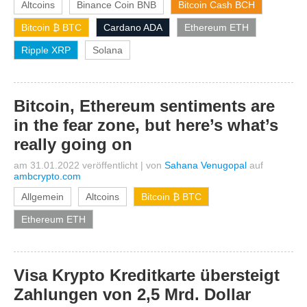
Altcoins
Binance Coin BNB
Bitcoin Cash BCH
Bitcoin ₿ BTC
Cardano ADA
Ethereum ETH
Ripple XRP
Solana
Bitcoin, Ethereum sentiments are
in the fear zone, but here’s what’s
really going on
am 31.01.2022 veröffentlicht
|
von
Sahana Venugopal
auf
ambcrypto.com
Allgemein
Altcoins
Bitcoin ₿ BTC
Ethereum ETH
Visa Krypto Kreditkarte übersteigt
Zahlungen von 2,5 Mrd. Dollar