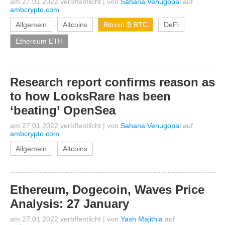
am 27.01.2022 veröffentlicht
|
von
Sahana Venugopal
auf
ambcrypto.com
Allgemein
Altcoins
Bitcoin ₿ BTC
DeFi
Ethereum ETH
Research report confirms reason as
to how LooksRare has been
‘beating’ OpenSea
am 27.01.2022 veröffentlicht
|
von
Sahana Venugopal
auf
ambcrypto.com
Allgemein
Altcoins
Ethereum, Dogecoin, Waves Price
Analysis: 27 January
am 27.01.2022 veröffentlicht
|
von
Yash Majithia
auf