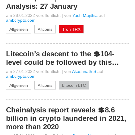
Analysis: 27 January
am 28.01.2022 veröffentlicht
|
von
Yash Majithia
auf
ambcrypto.com
Allgemein
Altcoins
Tron TRX
Litecoin’s descent to the 💲104-
level could be followed by this…
am 27.01.2022 veröffentlicht
|
von
Akashnath S
auf
ambcrypto.com
Allgemein
Altcoins
Litecoin LTC
Chainalysis report reveals 💲8.6
billion in crypto laundered in 2021,
more than 2020