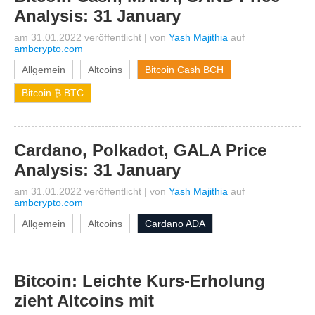
Analysis: 31 January
am 31.01.2022 veröffentlicht
|
von
Yash Majithia
auf
ambcrypto.com
Allgemein
Altcoins
Bitcoin Cash BCH
Bitcoin ₿ BTC
Cardano, Polkadot, GALA Price
Analysis: 31 January
am 31.01.2022 veröffentlicht
|
von
Yash Majithia
auf
ambcrypto.com
Allgemein
Altcoins
Cardano ADA
Bitcoin: Leichte Kurs-Erholung
zieht Altcoins mit