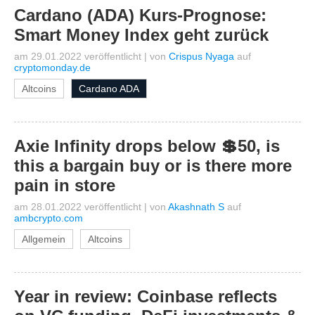
Cardano (ADA) Kurs-Prognose:
Smart Money Index geht zurück
am 29.01.2022 veröffentlicht
|
von
Crispus Nyaga
auf
cryptomonday.de
Altcoins
Cardano ADA
Axie Infinity drops below 💲50, is
this a bargain buy or is there more
pain in store
am 28.01.2022 veröffentlicht
|
von
Akashnath S
auf
ambcrypto.com
Allgemein
Altcoins
Year in review: Coinbase reflects