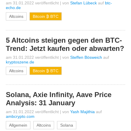
am 31.01.2022 veröffentlicht
|
von
Stefan Lübeck
auf
btc-
echo.de
Altcoins
Bitcoin ₿ BTC
5 Altcoins steigen gegen den BTC-
Trend: Jetzt kaufen oder abwarten?
am 31.01.2022 veröffentlicht
|
von
Steffen Bösweich
auf
kryptoszene.de
Altcoins
Bitcoin ₿ BTC
Solana, Axie Infinity, Aave Price
Analysis: 31 January
am 31.01.2022 veröffentlicht
|
von
Yash Majithia
auf
ambcrypto.com
Allgemein
Altcoins
Solana