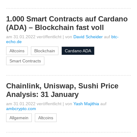
1.000 Smart Contracts auf Cardano
(ADA) – Blockchain fast voll
am 31.01.2022 veröffentlicht
|
von
David Scheider
auf
btc-
echo.de
Altcoins
Blockchain
Cardano ADA
Smart Contracts
Chainlink, Uniswap, Sushi Price
Analysis: 31 January
am 31.01.2022 veröffentlicht
|
von
Yash Majithia
auf
ambcrypto.com
Allgemein
Altcoins