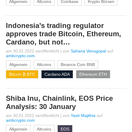
Allgemein
Altcoins
Coinbase
Krypto Börsen
Indonesia’s trading regulator
approves trade Bitcoin, Ethereum,
Cardano, but not…
am 30.01.2022 veröffentlicht
|
von
Sahana Venugopal
auf
ambcrypto.com
Allgemein
Altcoins
Binance Coin BNB
Bitcoin ₿ BTC
Cardano ADA
Ethereum ETH
Shiba Inu, Chainlink, EOS Price
Analysis: 30 January
am 30.01.2022 veröffentlicht
|
von
Yash Majithia
auf
ambcrypto.com
Allgemein
Altcoins
EOS