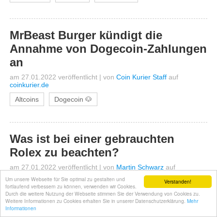
MrBeast Burger kündigt die
Annahme von Dogecoin-Zahlungen
an
am 27.01.2022 veröffentlicht
|
von
Coin Kurier Staff
auf
coinkurier.de
Altcoins
Dogecoin 🐶
Was ist bei einer gebrauchten
Rolex zu beachten?
am 27.01.2022 veröffentlicht
|
von
Martin Schwarz
auf
coincierge.de
Um unsere Webseite für Sie optimal zu gestalten und
Verstanden!
fortlaufend verbessern zu können, verwenden wir Cookies.
Allgemein
Altcoins
Durch die weitere Nutzung der Webseite stimmen Sie der Verwendung von Cookies zu.
Weitere Informationen zu Cookies erhalten Sie in unserer Datenschutzerklärung.
Mehr
Informationen