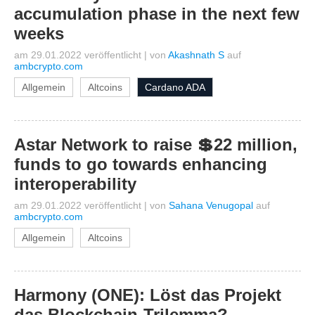
accumulation phase in the next few
weeks
am 29.01.2022 veröffentlicht
|
von
Akashnath S
auf
ambcrypto.com
Allgemein
Altcoins
Cardano ADA
Astar Network to raise 💲22 million,
funds to go towards enhancing
interoperability
am 29.01.2022 veröffentlicht
|
von
Sahana Venugopal
auf
ambcrypto.com
Allgemein
Altcoins
Harmony (ONE): Löst das Projekt
das Blockchain-Trilemma?