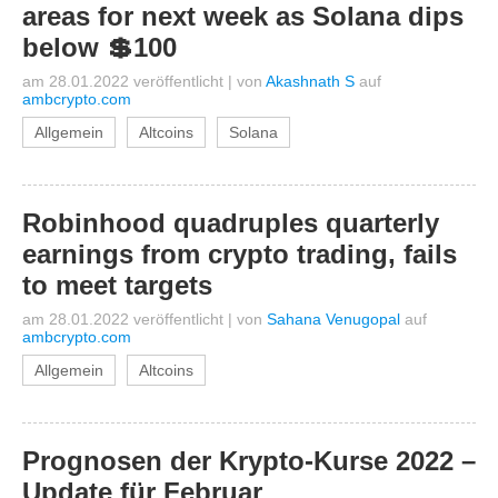
areas for next week as Solana dips
below 💲100
am 28.01.2022 veröffentlicht
|
von
Akashnath S
auf
ambcrypto.com
Allgemein
Altcoins
Solana
Robinhood quadruples quarterly
earnings from crypto trading, fails
to meet targets
am 28.01.2022 veröffentlicht
|
von
Sahana Venugopal
auf
ambcrypto.com
Allgemein
Altcoins
Prognosen der Krypto-Kurse 2022 –
Update für Februar