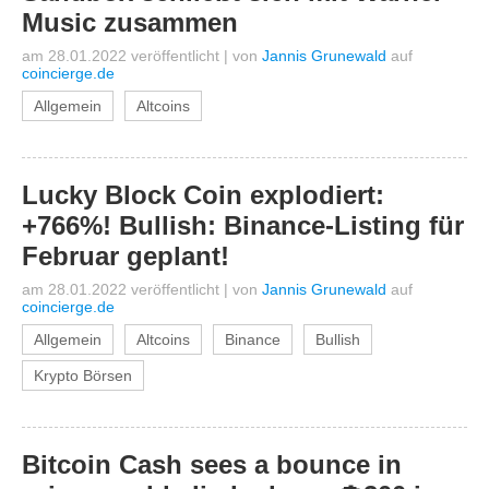
Music zusammen
am 28.01.2022 veröffentlicht
|
von
Jannis Grunewald
auf
coincierge.de
Allgemein
Altcoins
Lucky Block Coin explodiert:
+766%! Bullish: Binance-Listing für
Februar geplant!
am 28.01.2022 veröffentlicht
|
von
Jannis Grunewald
auf
coincierge.de
Allgemein
Altcoins
Binance
Bullish
Krypto Börsen
Bitcoin Cash sees a bounce in