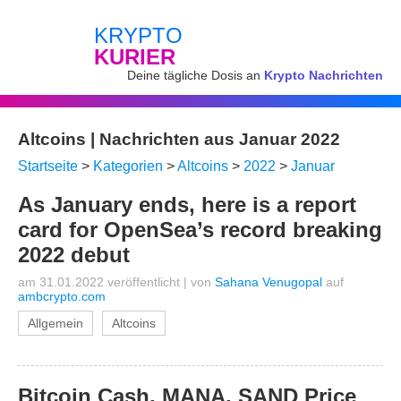
KRYPTO
KURIER
Deine tägliche Dosis an
Krypto Nachrichten
Altcoins | Nachrichten aus Januar 2022
Startseite
>
Kategorien
>
Altcoins
>
2022
>
Januar
As January ends, here is a report
card for OpenSea’s record breaking
2022 debut
am 31.01.2022 veröffentlicht
|
von
Sahana Venugopal
auf
ambcrypto.com
Allgemein
Altcoins
Bitcoin Cash, MANA, SAND Price