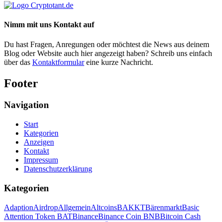
Nimm mit uns Kontakt auf
Du hast Fragen, Anregungen oder möchtest die News aus deinem
Blog oder Website auch hier angezeigt haben? Schreib uns einfach
über das
Kontaktformular
eine kurze Nachricht.
Footer
Navigation
Start
Kategorien
Anzeigen
Kontakt
Impressum
Datenschutzerklärung
Kategorien
Adaption
Airdrop
Allgemein
Altcoins
BAKKT
Bärenmarkt
Basic
Attention Token BAT
Binance
Binance Coin BNB
Bitcoin Cash