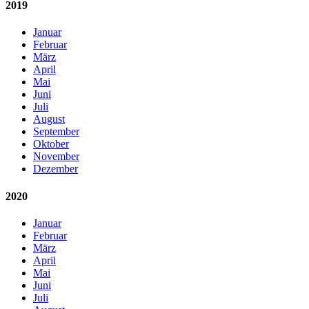
2019
Januar
Februar
März
April
Mai
Juni
Juli
August
September
Oktober
November
Dezember
2020
Januar
Februar
März
April
Mai
Juni
Juli