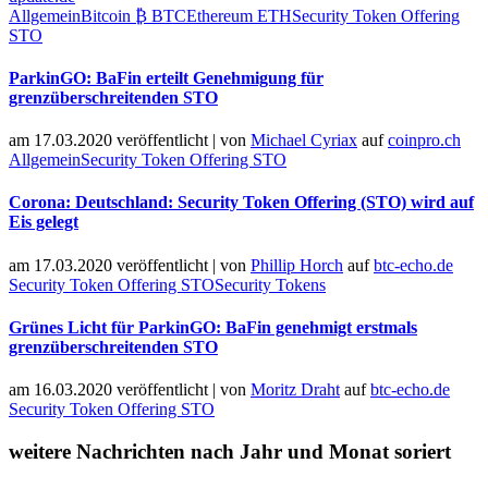
Allgemein
Bitcoin ₿ BTC
Ethereum ETH
Security Token Offering
STO
ParkinGO: BaFin erteilt Genehmigung für
grenzüberschreitenden STO
am 17.03.2020 veröffentlicht
|
von
Michael Cyriax
auf
coinpro.ch
Allgemein
Security Token Offering STO
Corona: Deutschland: Security Token Offering (STO) wird auf
Eis gelegt
am 17.03.2020 veröffentlicht
|
von
Phillip Horch
auf
btc-echo.de
Security Token Offering STO
Security Tokens
Grünes Licht für ParkinGO: BaFin genehmigt erstmals
grenzüberschreitenden STO
am 16.03.2020 veröffentlicht
|
von
Moritz Draht
auf
btc-echo.de
Security Token Offering STO
weitere Nachrichten nach Jahr und Monat soriert