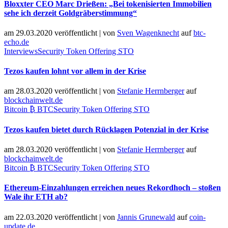
Bloxxter CEO Marc Drießen: „Bei tokenisierten Immobilien
sehe ich derzeit Goldgräberstimmung“
am 29.03.2020 veröffentlicht
|
von
Sven Wagenknecht
auf
btc-
echo.de
Interviews
Security Token Offering STO
Tezos kaufen lohnt vor allem in der Krise
am 28.03.2020 veröffentlicht
|
von
Stefanie Herrnberger
auf
blockchainwelt.de
Bitcoin ₿ BTC
Security Token Offering STO
Tezos kaufen bietet durch Rücklagen Potenzial in der Krise
am 28.03.2020 veröffentlicht
|
von
Stefanie Herrnberger
auf
blockchainwelt.de
Bitcoin ₿ BTC
Security Token Offering STO
Ethereum-Einzahlungen erreichen neues Rekordhoch – stoßen
Wale ihr ETH ab?
am 22.03.2020 veröffentlicht
|
von
Jannis Grunewald
auf
coin-
update.de