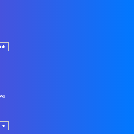
lish
ews
ken