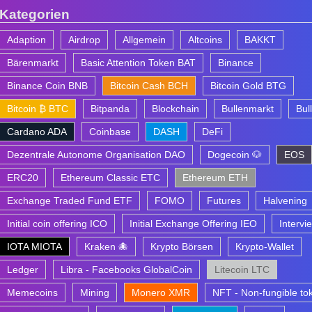
Kategorien
Adaption
Airdrop
Allgemein
Altcoins
BAKKT
Bärenmarkt
Basic Attention Token BAT
Binance
Binance Coin BNB
Bitcoin Cash BCH
Bitcoin Gold BTG
Bitcoin ₿ BTC
Bitpanda
Blockchain
Bullenmarkt
Bul
Cardano ADA
Coinbase
DASH
DeFi
Dezentrale Autonome Organisation DAO
Dogecoin 🐶
EOS
ERC20
Ethereum Classic ETC
Ethereum ETH
Exchange Traded Fund ETF
FOMO
Futures
Halvening
Initial coin offering ICO
Initial Exchange Offering IEO
Intervi
IOTA MIOTA
Kraken 🐙
Krypto Börsen
Krypto-Wallet
Ledger
Libra - Facebooks GlobalCoin
Litecoin LTC
Memecoins
Mining
Monero XMR
NFT - Non-fungible to