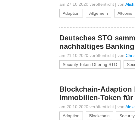
am 27.10.2020 veröffentlicht
|
von
Alis
Adaption
Allgemein
Altcoins
Deutsches STO sammel
nachhaltiges Banking
am 21.10.2020 veröffentlicht
|
von
Chri
Security Token Offering STO
Secu
Blockchain-Adaption b
Immobilien-Token für 
am 20.10.2020 veröffentlicht
|
von
Alex
Adaption
Blockchain
Securit