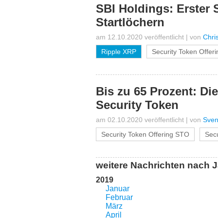
SBI Holdings: Erster 
Startlöchern
am 12.10.2020 veröffentlicht
|
von
Chri
Ripple XRP
Security Token Offer
Bis zu 65 Prozent: Di
Security Token
am 02.10.2020 veröffentlicht
|
von
Sven
Security Token Offering STO
Secu
weitere Nachrichten nach J
2019
Januar
Februar
März
April