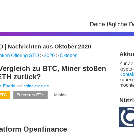
Deine tägliche 
O | Nachrichten aus Oktober 2020
Aktue
Token Offering STO
>
2020
>
Oktober
Zur Zei
Vergleich zu BTC, Miner stoßen
krypto-
Kontak
 ETH zurück?
kurier.
möchte
e Eberle
auf
coincierge.de
 BTC
Ethereum ETH
Mining
Nütz
latform Openfinance