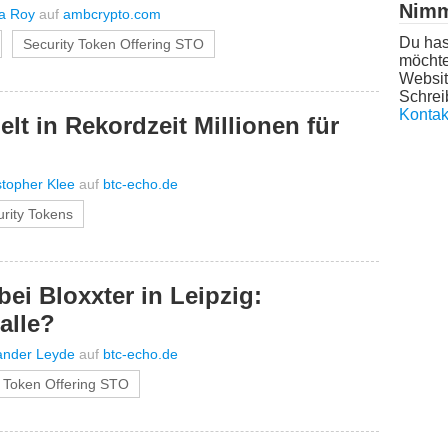
Nimm
ha Roy
auf
ambcrypto.com
Du has
Security Token Offering STO
möchte
Websit
Schrei
Kontak
t in Rekordzeit Millionen für
stopher Klee
auf
btc-echo.de
rity Tokens
ei Bloxxter in Leipzig:
alle?
ander Leyde
auf
btc-echo.de
y Token Offering STO