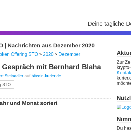
Deine tägliche 
TO | Nachrichten aus Dezember 2020
Aktue
Token Offering STO
>
2020
>
Dezember
Zur Zei
 Gespräch mit Bernhard Blaha
krypto-
Kontak
rt Steinadler
auf
bitcoin-kurier.de
kurier.
möchte
ng STO
Nütz
ahr und Monat soriert
Nimm
Du has