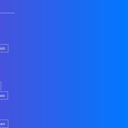
lish
ews
ken