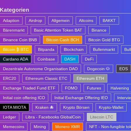
Kategorien
Adaption
Airdrop
Allgemein
Altcoins
BAKKT
Bärenmarkt
Basic Attention Token BAT
Binance
Binance Coin BNB
Bitcoin Cash BCH
Bitcoin Gold BTG
Bitcoin ₿ BTC
Bitpanda
Blockchain
Bullenmarkt
Bul
Cardano ADA
Coinbase
DASH
DeFi
Dezentrale Autonome Organisation DAO
Dogecoin 🐶
EOS
ERC20
Ethereum Classic ETC
Ethereum ETH
Exchange Traded Fund ETF
FOMO
Futures
Halvening
Initial coin offering ICO
Initial Exchange Offering IEO
Intervi
IOTA MIOTA
Kraken 🐙
Krypto Börsen
Krypto-Wallet
Ledger
Libra - Facebooks GlobalCoin
Litecoin LTC
Memecoins
Mining
Monero XMR
NFT - Non-fungible to