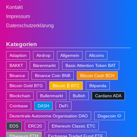
Kontakt
Impressum
Datenschutzerklärung
Kategorien
Adaption
Airdrop
Allgemein
Altcoins
BAKKT
Bärenmarkt
Basic Attention Token BAT
Binance
Binance Coin BNB
Bitcoin Cash BCH
Bitcoin Gold BTG
Bitcoin ₿ BTC
Bitpanda
Blockchain
Bullenmarkt
Bullish
Cardano ADA
Coinbase
DASH
DeFi
Dezentrale Autonome Organisation DAO
Dogecoin 🐶
EOS
ERC20
Ethereum Classic ETC
Ethereum ETH
Exchange Traded Fund ETF