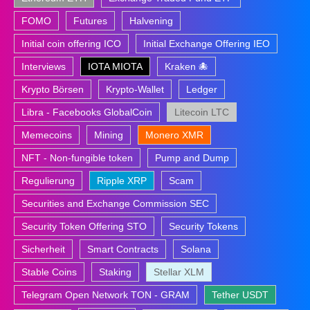
FOMO
Futures
Halvening
Initial coin offering ICO
Initial Exchange Offering IEO
Interviews
IOTA MIOTA
Kraken 🐙
Krypto Börsen
Krypto-Wallet
Ledger
Libra - Facebooks GlobalCoin
Litecoin LTC
Memecoins
Mining
Monero XMR
NFT - Non-fungible token
Pump and Dump
Regulierung
Ripple XRP
Scam
Securities and Exchange Commission SEC
Security Token Offering STO
Security Tokens
Sicherheit
Smart Contracts
Solana
Stable Coins
Staking
Stellar XLM
Telegram Open Network TON - GRAM
Tether USDT